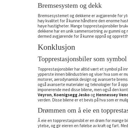
Bremsesystem og dekk
Bremsesystemet og dekkene er avgjørende for ytel
høy kvalitet for å kunne håndtere den enorme hastig
høye hastigheter. Mange topprestasjonsbiler bruker
dekkene har en unik sammensetning av gummi og m
dermed avgjørende for å kunne oppnå og oppretthol
Konklusjon
Topprestasjonsbiler som symbol
Topprestasjonsbiler har alltid vært et symbol på i
ypperste innen bilindustrien og viser hva som er mu
motorer, aerodynamisk design og avanserte bremses
også avanserte materialer og teknologier for å oppn
imponerende med disse bilene, men også den konti
Veyron
,
Koenigsegg Jesko
og
Hennessey Ven
verden. Disse bilene er et bevis på hva som er mulig
Drømmen om å eie en topprestas
Å eie en topprestasjonsbil er en drøm for mange bi
ytelse, og gir eieren en følelse av kraft og fart.