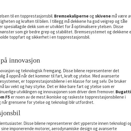
sen til en topprestasjonsbil.
Bremsekaliperne
og
skivene
må være a
heten og kraften til bilen. I tillegg må dekkene ha god veigrep og tåle
 spesiallagde dekk som er utviklet for å optimalisere ytelsen. Disse
ønster som gir bedre grep og stabilitet. Bremsesystemet og dekkene 
de toppfart og sikkerhet i en topprestasjonsbil.
 på innovasjon
nnovasjon og teknologisk fremgang. Disse bilene representerer det
lig å oppnå når det kommer til fart, kraft og ytelse. Med avanserte
ystemer, er topprestasjonsbilene i en klasse for seg selv. De bruker
å lav vekt og høy styrke. Det er ikke bare fart og ytelse som er
nuerlige utviklingen og innovasjonen som driver dem fremover.
Bugatti
om F5
er noen av de mest ikoniske og raskeste topprestasjonsbilene i
 når grensene for ytelse og teknologi blir utfordret.
jonsbil
lentusiaster. Disse bilene representerer det ypperste innen teknologi o
 Med sine imponerende motorer, aerodynamiske design og avanserte