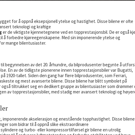
ygget for å oppnå eksepsjonell ytelse og hastighet. Disse bilene er ofte
nsert teknologi og kraftige
g
er de viktigste kjennetegnene ved en topprestasjonsbil. De er også kj
 til å forbedre kjøreegenskapene. Med sin imponerende ytelse og
for mange bilentusiaster.
e til begynnelsen av det 20. århundre, da bilprodusenter begynte å utfor
lse. En av de tidligste pionerene innen topprestasjonsbiler var Bugatti,
på 1920-tallet. Siden den gang har flere bilprodusenter, som Ferrari,
skeste og mest avanserte bilene. Disse bilene har blitt symbolet på
r også tiltrukket seg en dedikert gruppe av bilentusiaster som drømmer
lingen av topprestasjonsbiler, med stadig mer avansert teknologi og høyer
ler
t, imponerende akselerasjon og enestående topphastighet. Disse bilene
nger som bidrar til å oppnå slike ekstraordinære
lindere og turbo- eller kompressortilførsel gir bilene en utrolig