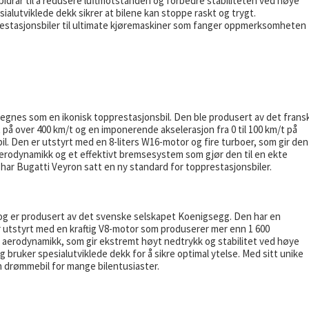
bidrar til å redusere luftmotstanden og forbedre stabiliteten ved høye
ialutviklede dekk sikrer at bilene kan stoppe raskt og trygt.
stasjonsbiler til ultimate kjøremaskiner som fanger oppmerksomheten t
regnes som en ikonisk topprestasjonsbil. Den ble produsert av det frans
t på over 400 km/t og en imponerende akselerasjon fra 0 til 100 km/t på
il. Den er utstyrt med en 8-liters W16-motor og fire turboer, som gir den
aerodynamikk og et effektivt bremsesystem som gjør den til en ekte
 har Bugatti Veyron satt en ny standard for topprestasjonsbiler.
 og er produsert av det svenske selskapet Koenigsegg. Den har en
 utstyrt med en kraftig V8-motor som produserer mer enn 1 600
ve aerodynamikk, som gir ekstremt høyt nedtrykk og stabilitet ved høye
 bruker spesialutviklede dekk for å sikre optimal ytelse. Med sitt unike
 drømmebil for mange bilentusiaster.