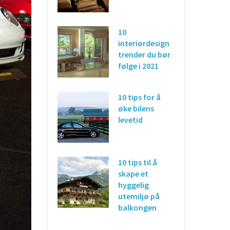
10
interiørdesign
trender du bør
følge i 2021
10 tips for å
øke bilens
levetid
10 tips til å
skape et
hyggelig
utemiljø på
balkongen