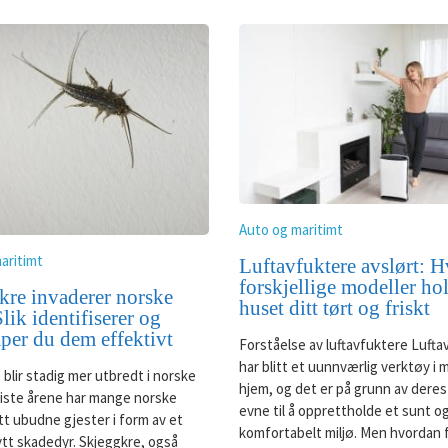
Auto og maritimt
aritimt
Luftavfuktere avslørt: 
forskjellige modeller ho
kre invaderer norske
huset ditt tørt og friskt
lik identifiserer og
per du dem effektivt
Forståelse av luftavfuktere Lufta
har blitt et uunnværlig verktøy i
 blir stadig mer utbredt i norske
hjem, og det er på grunn av deres
iste årene har mange norske
evne til å opprettholde et sunt o
tt ubudne gjester i form av et
komfortabelt miljø. Men hvordan 
nytt skadedyr. Skjeggkre, også