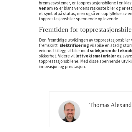
bremsesystemer, er topprestasjonsbilene i en klass
Venom F5
er blant verdens raskeste biler og er ette
et symbol på status, men også en oppfyllelse av en
topprestasjonsbiler spennende og lovende.
Fremtiden for topprestasjonsbile
Den fremtidige utviklingen av topprestasjonsbiler 
fremskritt.
Elektrifisering
vil spille en stadig stø
veiene. I tillegg vil biler med
selvkjørende teknol
sikkerhet. Videre vil
lettvektsmaterialer
og avans
topprestasjonsbilene. Med disse spennende utvikli
innovasjon og prestasjon.
Thomas Alexand