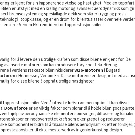
r og er kjent for sin imponerende ytelse og hastighet. Med en toppfart
 Bilen er utstyrt med en kraftig motor og avansert aerodynamikk som gir
avansert bremsesystem og spesiallagde dekk som sikrer trygg og presis
teknologi i toppklasse, og er en drøm for bilentusiaster over hele verden
resenterer Venom F5 fremtiden for topprestasjonsbiler.
arlig for å levere den utrolige kraften som disse bilene er kjent for. De
e og avanserte motorer som kan produsere høye hestekrefter og
ne i verdens raskeste biler inkluderer
W16-motoren
i Bugatti
motoren
i Hennessey Venom F5. Disse motorene er designet med avans
ulig for disse bilene å oppnå utrolige hastigheter.
til topprestasjonsbiler. Ved å utnytte luftstrømmen optimalt kan disse
et.
Downforce
er en viktig faktor som bidrar til å holde bilen godt plante
s ved hjelp av aerodynamiske elementer som vinger, diffusere og kanaler
entene skaper en nedoverrettet kraft som øker grepet og reduserer
ske komponenter bidra til å tilpasse bilens aerodynamikk etter forskjelli
 topprestasjonsbiler til ekte mesterverk av ingeniørkunst og design.