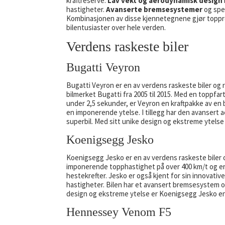
kraftreserve.
Lav vekt og aerodynamisk design
hastigheter.
Avanserte bremsesystemer
og spes
Kombinasjonen av disse kjennetegnene gjør toppre
bilentusiaster over hele verden.
Verdens raskeste biler
Bugatti Veyron
Bugatti Veyron er en av verdens raskeste biler og 
bilmerket Bugatti fra 2005 til 2015. Med en toppfar
under 2,5 sekunder, er Veyron en kraftpakke av en b
en imponerende ytelse. I tillegg har den avansert 
superbil. Med sitt unike design og ekstreme ytelse
Koenigsegg Jesko
Koenigsegg Jesko er en av verdens raskeste biler
imponerende topphastighet på over 400 km/t og er
hestekrefter. Jesko er også kjent for sin innovati
hastigheter. Bilen har et avansert bremsesystem og
design og ekstreme ytelse er Koenigsegg Jesko en
Hennessey Venom F5