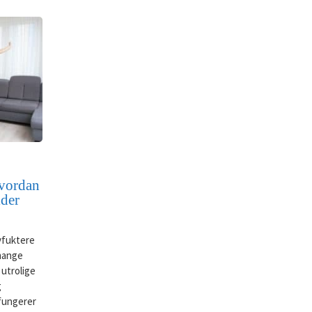
Hvordan
lder
vfuktere
 mange
 utrolige
g
fungerer