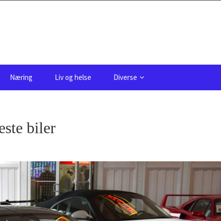
Næring
Liv og helse
Diverse
ste biler