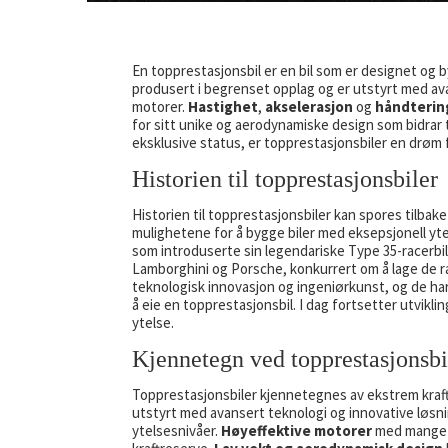
En topprestasjonsbil er en bil som er designet og b
produsert i begrenset opplag og er utstyrt med ava
motorer.
Hastighet
,
akselerasjon
og
håndterin
for sitt unike og aerodynamiske design som bidrar
eksklusive status, er topprestasjonsbiler en drøm 
Historien til topprestasjonsbiler
Historien til topprestasjonsbiler kan spores tilbak
mulighetene for å bygge biler med eksepsjonell yte
som introduserte sin legendariske Type 35-racerbil 
Lamborghini og Porsche, konkurrert om å lage de ra
teknologisk innovasjon og ingeniørkunst, og de ha
å eie en topprestasjonsbil. I dag fortsetter utvik
ytelse.
Kjennetegn ved topprestasjonsbi
Topprestasjonsbiler kjennetegnes av ekstrem kraf
utstyrt med avansert teknologi og innovative løsni
ytelsesnivåer.
Høyeffektive motorer
med mange sy