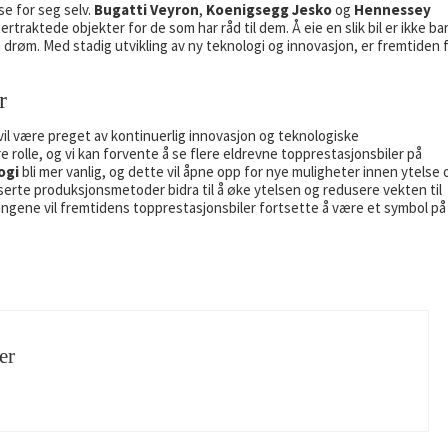
e for seg selv.
Bugatti Veyron
,
Koenigsegg Jesko
og
Hennessey
rtraktede objekter for de som har råd til dem. Å eie en slik bil er ikke ba
 drøm. Med stadig utvikling av ny teknologi og innovasjon, er fremtiden 
r
vil være preget av kontinuerlig innovasjon og teknologiske
rre rolle, og vi kan forvente å se flere eldrevne topprestasjonsbiler på
ogi
bli mer vanlig, og dette vil åpne opp for nye muligheter innen ytelse 
erte produksjonsmetoder bidra til å øke ytelsen og redusere vekten til
ngene vil fremtidens topprestasjonsbiler fortsette å være et symbol på
er