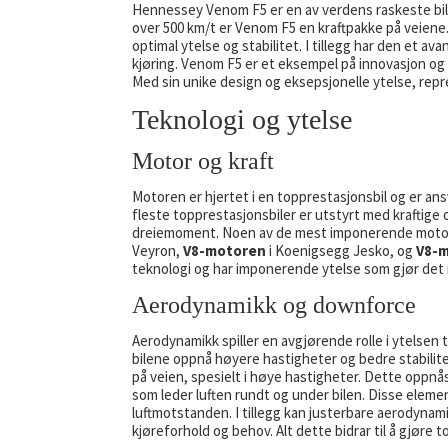
Hennessey Venom F5 er en av verdens raskeste bile
over 500 km/t er Venom F5 en kraftpakke på veiene.
optimal ytelse og stabilitet. I tillegg har den et 
kjøring. Venom F5 er et eksempel på innovasjon og 
Med sin unike design og eksepsjonelle ytelse, rep
Teknologi og ytelse
Motor og kraft
Motoren er hjertet i en topprestasjonsbil og er ansv
fleste topprestasjonsbiler er utstyrt med kraftig
dreiemoment. Noen av de mest imponerende motore
Veyron,
V8-motoren
i Koenigsegg Jesko, og
V8-
teknologi og har imponerende ytelse som gjør det m
Aerodynamikk og downforce
Aerodynamikk spiller en avgjørende rolle i ytelsen 
bilene oppnå høyere hastigheter og bedre stabilit
på veien, spesielt i høye hastigheter. Dette oppnå
som leder luften rundt og under bilen. Disse elem
luftmotstanden. I tillegg kan justerbare aerodynami
kjøreforhold og behov. Alt dette bidrar til å gjøre