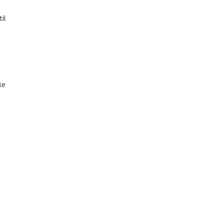
il
ke