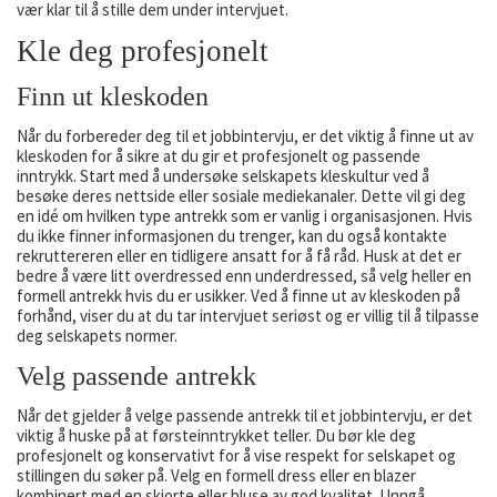
vær klar til å stille dem under intervjuet.
Kle deg profesjonelt
Finn ut kleskoden
Når du forbereder deg til et jobbintervju, er det viktig å finne ut av
kleskoden for å sikre at du gir et profesjonelt og passende
inntrykk. Start med å undersøke selskapets kleskultur ved å
besøke deres nettside eller sosiale mediekanaler. Dette vil gi deg
en idé om hvilken type antrekk som er vanlig i organisasjonen. Hvis
du ikke finner informasjonen du trenger, kan du også kontakte
rekruttereren eller en tidligere ansatt for å få råd. Husk at det er
bedre å være litt overdressed enn underdressed, så velg heller en
formell antrekk hvis du er usikker. Ved å finne ut av kleskoden på
forhånd, viser du at du tar intervjuet seriøst og er villig til å tilpasse
deg selskapets normer.
Velg passende antrekk
Når det gjelder å velge passende antrekk til et jobbintervju, er det
viktig å huske på at førsteinntrykket teller. Du bør kle deg
profesjonelt og konservativt for å vise respekt for selskapet og
stillingen du søker på. Velg en formell dress eller en blazer
kombinert med en skjorte eller bluse av god kvalitet. Unngå