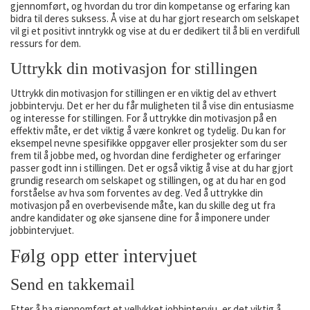
gjennomført, og hvordan du tror din kompetanse og erfaring kan
bidra til deres suksess. Å vise at du har gjort research om selskapet
vil gi et positivt inntrykk og vise at du er dedikert til å bli en verdifull
ressurs for dem.
Uttrykk din motivasjon for stillingen
Uttrykk din motivasjon for stillingen er en viktig del av ethvert
jobbintervju. Det er her du får muligheten til å vise din entusiasme
og interesse for stillingen. For å uttrykke din motivasjon på en
effektiv måte, er det viktig å være konkret og tydelig. Du kan for
eksempel nevne spesifikke oppgaver eller prosjekter som du ser
frem til å jobbe med, og hvordan dine ferdigheter og erfaringer
passer godt inn i stillingen. Det er også viktig å vise at du har gjort
grundig research om selskapet og stillingen, og at du har en god
forståelse av hva som forventes av deg. Ved å uttrykke din
motivasjon på en overbevisende måte, kan du skille deg ut fra
andre kandidater og øke sjansene dine for å imponere under
jobbintervjuet.
Følg opp etter intervjuet
Send en takkemail
Etter å ha gjennomført et vellykket jobbintervju, er det viktig å