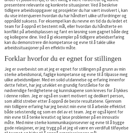
presentere relevante og konkrete situasjoner. Ved å beskrive
tidligere arbeidsoppgaver og prosjekter du har vært involvert i, kan
du vise intervjueren hvordan du har håndtert ulike utfordringer og
oppnådd suksess. For eksempel kan du nevne en tid da du ledet et
team for å oppnå et bestemt mål, eller hvordan du håndterte en
konflikt på arbeidsplassen og fant en løsning som gagnet både deg
og kollegene dine. Ved å gi eksempler på tidligere arbeidserfaring
kan du demonstrere din kompetanse og evne til å takle ulike
arbeidssituasjoner på en effektiv måte.
Forklar hvorfor du er egnet for stillingen
Jeg er overbevist om at jeg er egnet for stillingen på grunn av min
sterke arbeidsmoral, faglige kompetanse og evne til å tilpasse meg
ulike arbeidsmiljøer. Med en solid utdannelse og erfaring innenfor
dette feltet, har jeg utviklet en grundig forståelse for de
nødvendige ferdighetene og kunnskapene som kreves for å lykkes
i denne rollen. Jeg er også en svært motivert og dedikert person,
som alltid streber etter å oppnå de beste resultatene. Gjennom
min tidligere erfaring har jeg bevist min evne til å arbeide effektivt
både selvstendig og som en del av et team. Jeg er også kjent for
min evne til å tenke kreativt og løse problemer på en innovativ
måte. Med mine sterke kommunikasjonsevner og evne til å bygge
gode relasjoner, er jeg trygg på at jeg vil være en verdifull tilføyelse