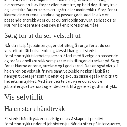
overdreven bruk av farger eller mønstre, og hold deg til nøytrale
og klassiske farger som svart, grått eller marineblått. Sørg for at
klærne dine er rene, strøkne og passer godt. Ved å velge et
passende antrekk viser du at du tar jobbintervjuet seriøst og er
klar for å presentere deg selv på en profesjonell måte.
Sørg for at du ser velstelt ut
Når du skal på jobbintervju, er det viktig å sørge for at du ser
velstelt ut. Ditt utseende og klesstil kan gi et sterkt
førsteinntrykk til arbeidsgiveren. Start med å velge en passende
og profesjonell antrekk som passer til stillingen du søker på. Sørg
for at klærne er rene, strøkne og i god stand. Det er også viktig å
ha en ren og velstelt frisyre samt velpleide negler. Husk å ta
hensyn til detaljer som tilbehør og sko, da disse også kan bidra til
helhetsinntrykket. Ved å se velstelt ut viser du at du tar
jobbintervjuet seriøst og er dedikert til å gjøre et godt inntrykk.
Vis selvtillit
Ha en sterk håndtrykk
Et sterkt håndtrykk er en viktig del av å skape et positivt
førsteinntrykk under et jobbintervju. Når du hilser på intervjueren,