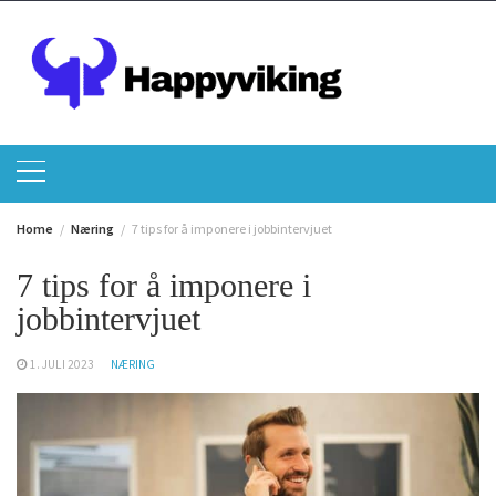
Skip
to
content
Home
Næring
7 tips for å imponere i jobbintervjuet
7 tips for å imponere i
jobbintervjuet
1. JULI 2023
NÆRING