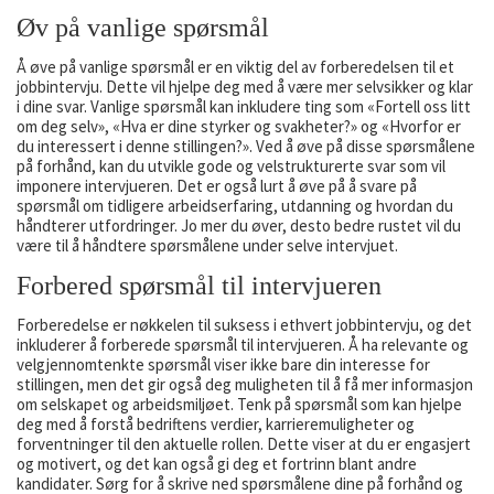
Øv på vanlige spørsmål
Å øve på vanlige spørsmål er en viktig del av forberedelsen til et
jobbintervju. Dette vil hjelpe deg med å være mer selvsikker og klar
i dine svar. Vanlige spørsmål kan inkludere ting som «Fortell oss litt
om deg selv», «Hva er dine styrker og svakheter?» og «Hvorfor er
du interessert i denne stillingen?». Ved å øve på disse spørsmålene
på forhånd, kan du utvikle gode og velstrukturerte svar som vil
imponere intervjueren. Det er også lurt å øve på å svare på
spørsmål om tidligere arbeidserfaring, utdanning og hvordan du
håndterer utfordringer. Jo mer du øver, desto bedre rustet vil du
være til å håndtere spørsmålene under selve intervjuet.
Forbered spørsmål til intervjueren
Forberedelse er nøkkelen til suksess i ethvert jobbintervju, og det
inkluderer å forberede spørsmål til intervjueren. Å ha relevante og
velgjennomtenkte spørsmål viser ikke bare din interesse for
stillingen, men det gir også deg muligheten til å få mer informasjon
om selskapet og arbeidsmiljøet. Tenk på spørsmål som kan hjelpe
deg med å forstå bedriftens verdier, karrieremuligheter og
forventninger til den aktuelle rollen. Dette viser at du er engasjert
og motivert, og det kan også gi deg et fortrinn blant andre
kandidater. Sørg for å skrive ned spørsmålene dine på forhånd og