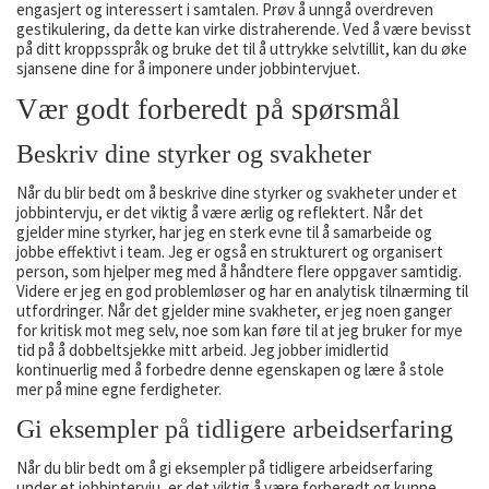
engasjert og interessert i samtalen. Prøv å unngå overdreven
gestikulering, da dette kan virke distraherende. Ved å være bevisst
på ditt kroppsspråk og bruke det til å uttrykke selvtillit, kan du øke
sjansene dine for å imponere under jobbintervjuet.
Vær godt forberedt på spørsmål
Beskriv dine styrker og svakheter
Når du blir bedt om å beskrive dine styrker og svakheter under et
jobbintervju, er det viktig å være ærlig og reflektert. Når det
gjelder mine styrker, har jeg en sterk evne til å samarbeide og
jobbe effektivt i team. Jeg er også en strukturert og organisert
person, som hjelper meg med å håndtere flere oppgaver samtidig.
Videre er jeg en god problemløser og har en analytisk tilnærming til
utfordringer. Når det gjelder mine svakheter, er jeg noen ganger
for kritisk mot meg selv, noe som kan føre til at jeg bruker for mye
tid på å dobbeltsjekke mitt arbeid. Jeg jobber imidlertid
kontinuerlig med å forbedre denne egenskapen og lære å stole
mer på mine egne ferdigheter.
Gi eksempler på tidligere arbeidserfaring
Når du blir bedt om å gi eksempler på tidligere arbeidserfaring
under et jobbintervju, er det viktig å være forberedt og kunne