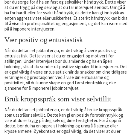
bør du sørge for å ha en fast og selvsikker håndtrykk. Dette viser
at du er trygg på deg selv og at du tar intervjuet seriøst. Unngå å
ha for hardt eller for svakt håndtrykk, da dette kan gi inntrykk av
enten aggressivitet eller usikkerhet. Et sterkt håndtrykk kan bidra
til å vise din profesjonalitet og engasjement, og det kan være med
på å imponere intervjueren.
Vær positiv og entusiastisk
Når du deltar i et jobbintervju, er det viktig å være positiv og
entusiastisk. Dette viser at du er engasjert og motivert for
stillingen. Under intervjuet bør du smilende og ha en åpen
holdning, slik at du sender ut positive signaler til intervjueren. Det
er også viktig å være entusiastisk når du snakker om dine tidligere
erfaringer og prestasjoner. Ved å vise din entusiasme og
positivitet, vil du kunne skape en god førsteinntrykk og øke
sjansene for å imponere i jobbintervjuet.
Bruk kroppsspråk som viser selvtillit
Når du deltar i et jobbintervju, er det viktig å bruke kroppsspråk
som utstråler selvtillit. Dette kan gi en positiv førsteinntrykk og
vise at du er trygg på deg selv og dine ferdigheter. For å oppnå
dette, bør du ha en oppreist holdning og unngå å slenge eller
krysse armene. Øyekontakt er også viktig, da det viser at du er