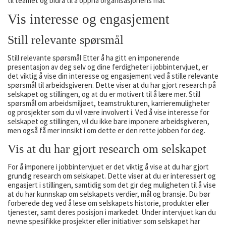
til teamet og bidra til å oppnå organisasjonens mål.
Vis interesse og engasjement
Still relevante spørsmål
Still relevante spørsmål Etter å ha gitt en imponerende
presentasjon av deg selv og dine ferdigheter i jobbintervjuet, er
det viktig å vise din interesse og engasjement ved å stille relevante
spørsmål til arbeidsgiveren. Dette viser at du har gjort research på
selskapet og stillingen, og at du er motivert til å lære mer. Still
spørsmål om arbeidsmiljøet, teamstrukturen, karrieremuligheter
og prosjekter som du vil være involvert i. Ved å vise interesse for
selskapet og stillingen, vil du ikke bare imponere arbeidsgiveren,
men også få mer innsikt i om dette er den rette jobben for deg.
Vis at du har gjort research om selskapet
For å imponere i jobbintervjuet er det viktig å vise at du har gjort
grundig research om selskapet. Dette viser at du er interessert og
engasjert i stillingen, samtidig som det gir deg muligheten til å vise
at du har kunnskap om selskapets verdier, mål og bransje. Du bør
forberede deg ved å lese om selskapets historie, produkter eller
tjenester, samt deres posisjon i markedet. Under intervjuet kan du
nevne spesifikke prosjekter eller initiativer som selskapet har