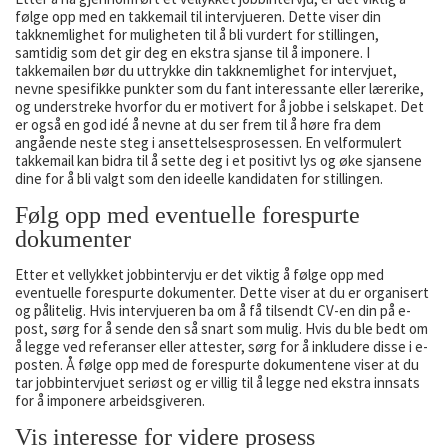
følge opp med en takkemail til intervjueren. Dette viser din
takknemlighet for muligheten til å bli vurdert for stillingen,
samtidig som det gir deg en ekstra sjanse til å imponere. I
takkemailen bør du uttrykke din takknemlighet for intervjuet,
nevne spesifikke punkter som du fant interessante eller lærerike,
og understreke hvorfor du er motivert for å jobbe i selskapet. Det
er også en god idé å nevne at du ser frem til å høre fra dem
angående neste steg i ansettelsesprosessen. En velformulert
takkemail kan bidra til å sette deg i et positivt lys og øke sjansene
dine for å bli valgt som den ideelle kandidaten for stillingen.
Følg opp med eventuelle forespurte
dokumenter
Etter et vellykket jobbintervju er det viktig å følge opp med
eventuelle forespurte dokumenter. Dette viser at du er organisert
og pålitelig. Hvis intervjueren ba om å få tilsendt CV-en din på e-
post, sørg for å sende den så snart som mulig. Hvis du ble bedt om
å legge ved referanser eller attester, sørg for å inkludere disse i e-
posten. Å følge opp med de forespurte dokumentene viser at du
tar jobbintervjuet seriøst og er villig til å legge ned ekstra innsats
for å imponere arbeidsgiveren.
Vis interesse for videre prosess