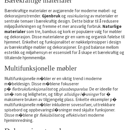
Bærekraftige materialer
Bærekraftige materialer er avgjørende for moderne møbel- og
dekorasjonstrender.
Gjenbruk
og
resirkulering
av materialer er
sentrale temaer i bærekraftig design. Dette bidrar til å redusere
miljøpåvirkningen og fremme et mer ansvarlig forbruk.
Naturlige
materialer
som tre, bambus og kork er populære valg for møbler
og dekorasjon. Disse materialene gir en varm og organisk følelse til
hjemmet. Enkelhet og funksjonalitet er nøkkelprinsipper i design
av bærekraftige møbler og dekorasjoner. En god balanse mellom
estetikk og miljøhensyn er essensiell for å skape et bærekraftig og
tiltalende hjemmemiljø.
Multifunksjonelle møbler
Multifunksjonelle m�bler er en viktig trend i moderne
m�beldesign. Disse m�blene fokuserer
p�
flerbruksfunksjonalitet
og
plassbesparelse
. De er ideelle for
sm� rom og leiligheter, og tilbyr
allsidige l�sninger
for �
maksimere bruken av tilgjengelig plass. Enkelte eksempler p�
multifunksjonelle m�bler inkluderer sovesofaer, uttrekkbare
spisebord og oppbevaringsl�sninger med skjulte funksjoner.
Disse m�blene gir
fleksibilitet
og
effektivitet
i moderne
hjeminnredning.