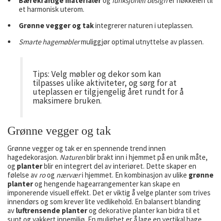
Bærekraftige materialer
og
funksjonell design
er nøkkelen til
et harmonisk uterom.
Grønne vegger og tak
integrerer naturen i uteplassen.
Smarte hagemøbler
muliggjør optimal utnyttelse av plassen.
Tips: Velg møbler og dekor som kan
tilpasses ulike aktiviteter, og sørg for at
uteplassen er tilgjengelig året rundt for å
maksimere bruken.
Grønne vegger og tak
Grønne vegger og tak er en spennende trend innen
hagedekorasjon.
Naturen
blir brakt inn i hjemmet på en unik måte,
og
planter
blir en integrert del av interiøret. Dette skaper en
følelse av
ro
og
nærvær
i hjemmet. En kombinasjon av ulike
grønne
planter
og hengende hagearrangementer kan skape en
imponerende visuell effekt. Det er viktig å velge planter som trives
innendørs og som krever lite vedlikehold. En balansert blanding
av
luftrensende planter
og dekorative planter kan bidra til et
sunt og vakkert innemiljø. En mulighet er å lage en vertikal hage