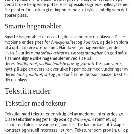
ved å bruke hengende potter eller spesialdesignede hyllesystemer
for planter. Dette kan gi et imponerende uttrykk samtidig som det
sparer plass.
Smarte hagemøbler
Smarte hagemøbler er en viktig del av moderne uteplasser. Disse
møblene er designet for
funksjonalitet
og
komfort
, og de kan bidra
til å optimalisere uterommet. Når du velger hagemøbler, er det
viktig å vurdere
materialkvalitet
og
værbestandighet
. En god måte
å sammenligne ulike hagemøbler er ved å se på
deres
holdbarhet
,
vedlikeholdsbehov
og
garanti
. Det kan være
nyttig å lage en oversikt over ulike hagemøbler med vurderinger av
deres
funksjonalitet
,
stil
og
pris
for å finne det som passer best for
din uteplass.
Tekstiltrender
Tekstiler med tekstur
Tekstiler med tekstur er en viktig del av moderne interiørdesign.
Disse tekstilene legger til
dybde
og
dimensjon
i rommet, og
skaper en følelse av varme og komfort. De kan brukes til å skape
kontrast og visuell interesse i et rom. Teksturer som grov lin, ull og