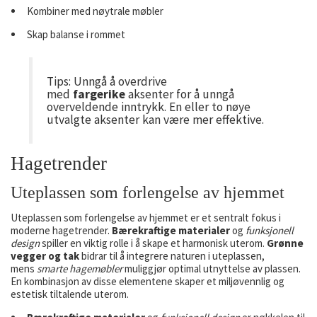
Kombiner med nøytrale møbler
Skap balanse i rommet
Tips: Unngå å overdrive
med
fargerike
aksenter for å unngå
overveldende inntrykk. En eller to nøye
utvalgte aksenter kan være mer effektive.
Hagetrender
Uteplassen som forlengelse av hjemmet
Uteplassen som forlengelse av hjemmet er et sentralt fokus i
moderne hagetrender.
Bærekraftige materialer
og
funksjonell
design
spiller en viktig rolle i å skape et harmonisk uterom.
Grønne
vegger og tak
bidrar til å integrere naturen i uteplassen,
mens
smarte hagemøbler
muliggjør optimal utnyttelse av plassen.
En kombinasjon av disse elementene skaper et miljøvennlig og
estetisk tiltalende uterom.