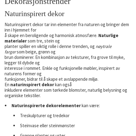
Dekorasjonstrender
Naturinspirert dekor
Naturinspirert dekor tar inn elementer fra naturen og bringer dem
inn i hjemmet for
å skape en beroligende og harmonisk atmosfære.
Naturlige
materialer
som tre, stein og
planter spiller en viktig rolle i denne trenden, og
nøytrale
farger
som beige, grønn og
brun dominerer. En kombinasjon av teksturer, fra grove til myke,
legger til dybde og
interesse i rommet. Enkle og funksjonelle møbler, inspirert av
naturens former og
funksjoner, bidrar til å skape et avslappende miljø.
En
naturinspirert dekor
kan også
inkludere elementer som tørkede blomster, naturlig belysning og
organiske tekstiler.
Naturinspirerte dekorelementer
kan være:
Treskulpturer og tredekor
Steinvase eller steinmønster
Grønne planter og urter