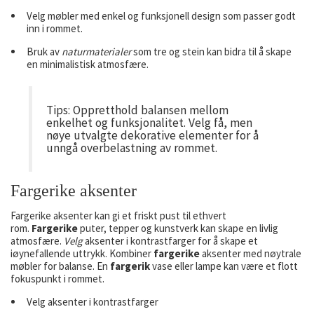
Velg møbler med enkel og funksjonell design som passer godt
inn i rommet.
Bruk av
naturmaterialer
som tre og stein kan bidra til å skape
en minimalistisk atmosfære.
Tips: Oppretthold balansen mellom
enkelhet og funksjonalitet. Velg få, men
nøye utvalgte dekorative elementer for å
unngå overbelastning av rommet.
Fargerike aksenter
Fargerike aksenter kan gi et friskt pust til ethvert
rom.
Fargerike
puter, tepper og kunstverk kan skape en livlig
atmosfære.
Velg
aksenter i kontrastfarger for å skape et
iøynefallende uttrykk. Kombiner
fargerike
aksenter med nøytrale
møbler for balanse. En
fargerik
vase eller lampe kan være et flott
fokuspunkt i rommet.
Velg aksenter i kontrastfarger