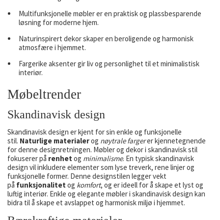
Multifunksjonelle møbler er en praktisk og plassbesparende
løsning for moderne hjem.
Naturinspirert dekor skaper en beroligende og harmonisk
atmosfære i hjemmet.
Fargerike aksenter gir liv og personlighet til et minimalistisk
interiør.
Møbeltrender
Skandinavisk design
Skandinavisk design er kjent for sin enkle og funksjonelle
stil.
Naturlige materialer
og
nøytrale farger
er kjennetegnende
for denne designretningen. Møbler og dekor i skandinavisk stil
fokuserer på
renhet
og
minimalisme
. En typisk skandinavisk
design vil inkludere elementer som lyse treverk, rene linjer og
funksjonelle former. Denne designstilen legger vekt
på
funksjonalitet
og
komfort
, og er ideell for å skape et lyst og
luftig interiør. Enkle og elegante møbler i skandinavisk design kan
bidra til å skape et avslappet og harmonisk miljø i hjemmet.