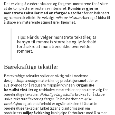
Det er viktig å vurdere skalaen og fargene i mønstrene for å sikre
at de kompletterer resten av interiøret.
Kombiner gjerne
mønstrete tekstiler med ensfargede stoffer
for en balansert
og harmonisk effekt. En velvalgt
miks av teksturer
kan også bidra til
å skape en inviterende atmosfære i hjemmet.
Tips: Når du velger mønstrete tekstiler, ta
hensyn til rommets størrelse og lysforhold
for å sikre at mønstrene ikke overvelder
rommet.
Bærekraftige tekstiler
Bærekraftige tekstiler spiller en viktig rolle i moderne
design.
Miljøvennlige
materialer og produksjonsmetoder er
avgjørende for å redusere miljøpåvirkningen.
Organiske
bomullstekstiler
og resirkulerte materialer er populære valg for
bærekraftige tekstiler.
Naturlige fargestoffer
brukes for å skape
unike tekstureffekter og farger. En bevissthet om
etisk
produksjon
og arbeidsforhold er også nøkkelen til å støtte
bærekraftige tekstiler. Enkel tilgang til informasjon om
produktets
miljøpåvirkning
kan hjelpe forbrukere med å ta mer