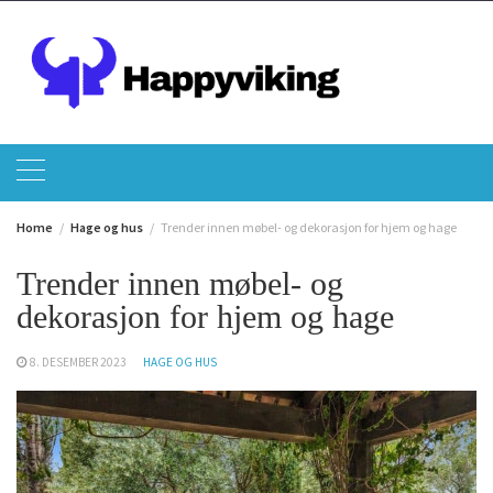
Skip
to
content
Home
Hage og hus
Trender innen møbel- og dekorasjon for hjem og hage
Trender innen møbel- og
dekorasjon for hjem og hage
8. DESEMBER 2023
HAGE OG HUS