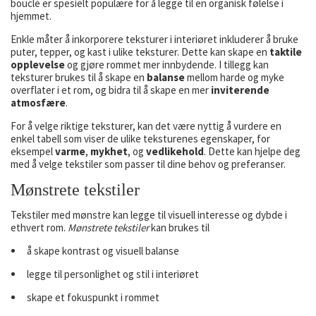
bouclé er spesielt populære for å legge til en organisk følelse i
hjemmet.
Enkle måter å inkorporere teksturer i interiøret inkluderer å bruke
puter, tepper, og kast i ulike teksturer. Dette kan skape en
taktile
opplevelse
og gjøre rommet mer innbydende. I tillegg kan
teksturer brukes til å skape en
balanse
mellom harde og myke
overflater i et rom, og bidra til å skape en mer
inviterende
atmosfære
.
For å velge riktige teksturer, kan det være nyttig å vurdere en
enkel tabell som viser de ulike teksturenes egenskaper, for
eksempel
varme
,
mykhet
, og
vedlikehold
. Dette kan hjelpe deg
med å velge tekstiler som passer til dine behov og preferanser.
Mønstrete tekstiler
Tekstiler med mønstre kan legge til visuell interesse og dybde i
ethvert rom.
Mønstrete tekstiler
kan brukes til
å skape kontrast og visuell balanse
legge til personlighet og stil i interiøret
skape et fokuspunkt i rommet