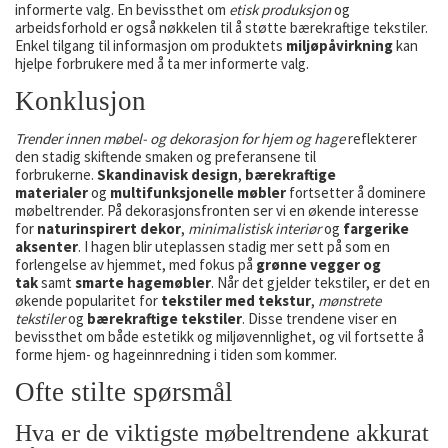
informerte valg. En bevissthet om
etisk produksjon
og
arbeidsforhold er også nøkkelen til å støtte bærekraftige tekstiler.
Enkel tilgang til informasjon om produktets
miljøpåvirkning
kan
hjelpe forbrukere med å ta mer informerte valg.
Konklusjon
Trender innen møbel- og dekorasjon for hjem og hage
reflekterer
den stadig skiftende smaken og preferansene til
forbrukerne.
Skandinavisk design
,
bærekraftige
materialer
og
multifunksjonelle møbler
fortsetter å dominere
møbeltrender. På dekorasjonsfronten ser vi en økende interesse
for
naturinspirert dekor
,
minimalistisk interiør
og
fargerike
aksenter
. I hagen blir uteplassen stadig mer sett på som en
forlengelse av hjemmet, med fokus på
grønne vegger og
tak
samt
smarte hagemøbler
. Når det gjelder tekstiler, er det en
økende popularitet for
tekstiler med tekstur
,
mønstrete
tekstiler
og
bærekraftige tekstiler
. Disse trendene viser en
bevissthet om både estetikk og miljøvennlighet, og vil fortsette å
forme hjem- og hageinnredning i tiden som kommer.
Ofte stilte spørsmål
Hva er de viktigste møbeltrendene akkurat