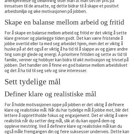
anerkjennelse og belønning viser man at man setter pris på
innsatsen til de ansatte, og dette bidrar til å skape et positivt
arbeidsmiljø og øke motivasjonen på jobben.
Skape en balanse mellom arbeid og fritid
For å skape en balanse mellom arbeid og fritid er det viktig å sette
klare grenser og planlegge tiden godt. Det kan være fristende å
jobbe overtid eller ta med seg arbeidet hjem, men det er viktig å
huske på at det også er viktig å ha tid til å slappe av og gjøre andre
ting som gir glede og energi. Å prioritere fritiden og sette av tid til
familie, venner og hobbyer kan bidra til økt motivasjon og trivsel på
jobben. Det handler om å finne en god balanse mellom arbeidslivet
og det å ha tid til seg selv og sine interesser.
Sett tydelige mål
Definer klare og realistiske mål
For å holde motivasjonen oppe på jobben er det viktig å definere
klare og realistiske mål. Når du har tydelige mål å jobbe mot, blir det
lettere å opprettholde fokus og engasjement. Det er viktig å være
realistisk når du setter deg mål, slik at du kan oppnå dem og
oppleve mestring. Ved å definere klare og realistiske mål kan du
også måle fremgangen din og feire suksesser underveis. Dette kan