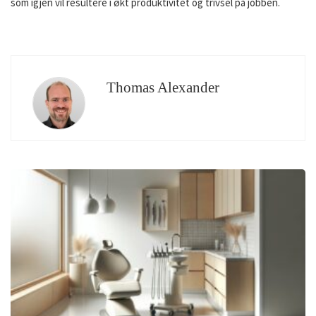
som igjen vil resultere i økt produktivitet og trivsel på jobben.
Thomas Alexander