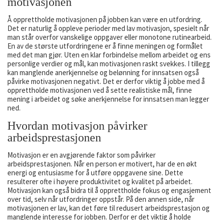
motivasjonen
Å opprettholde motivasjonen på jobben kan være en utfordring.
Det er naturlig å oppleve perioder med lav motivasjon, spesielt når
man står overfor vanskelige oppgaver eller monotone rutinearbeid.
En av de største utfordringene er å finne meningen og formålet
med det man gjør. Uten en klar forbindelse mellom arbeidet og ens
personlige verdier og mål, kan motivasjonen raskt svekkes. I tillegg
kan manglende anerkjennelse og belønning for innsatsen også
påvirke motivasjonen negativt. Det er derfor viktig å jobbe med å
opprettholde motivasjonen ved å sette realistiske mål, finne
mening i arbeidet og søke anerkjennelse for innsatsen man legger
ned.
Hvordan motivasjon påvirker
arbeidsprestasjonen
Motivasjon er en avgjørende faktor som påvirker
arbeidsprestasjonen. Når en person er motivert, har de en økt
energi og entusiasme for å utføre oppgavene sine. Dette
resulterer ofte i høyere produktivitet og kvalitet på arbeidet.
Motivasjon kan også bidra til å opprettholde fokus og engasjement
over tid, selv når utfordringer oppstår. På den annen side, når
motivasjonen er lav, kan det føre til redusert arbeidsprestasjon og
manglende interesse for jobben. Derfor er det viktig å holde