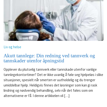
Liv og helse
Akutt tannlege: Din redning ved tannverk og
tannskader utenfor åpningstid
Opplever du plutselig tannverk eller tannskade utenfor vanlige
tannlegekontortimer? Det er ikke uvanlig å føle seg hjelpeløs i slike
situasjoner, spesielt når smerten er uutholdelig og du trenger
umiddelbar hjelp. Heldigvis finnes det løsninger som kan gi rask
lindring og nødvendig behandling, selv når det føles som om
alternativene er få. I denne artikkelen vil […]