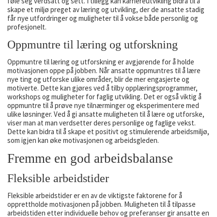
føle seg verdsatt og sett. I tillegg kan karriereutvikling bidra til å
skape et miljø preget av læring og utvikling, der de ansatte stadig
får nye utfordringer og muligheter til å vokse både personlig og
profesjonelt.
Oppmuntre til læring og utforskning
Oppmuntre til læring og utforskning er avgjørende for å holde
motivasjonen oppe på jobben. Når ansatte oppmuntres til å lære
nye ting og utforske ulike områder, blir de mer engasjerte og
motiverte. Dette kan gjøres ved å tilby opplæringsprogrammer,
workshops og muligheter for faglig utvikling. Det er også viktig å
oppmuntre til å prøve nye tilnærminger og eksperimentere med
ulike løsninger. Ved å gi ansatte muligheten til å lære og utforske,
viser man at man verdsetter deres personlige og faglige vekst.
Dette kan bidra til å skape et positivt og stimulerende arbeidsmiljø,
som igjen kan øke motivasjonen og arbeidsgleden.
Fremme en god arbeidsbalanse
Fleksible arbeidstider
Fleksible arbeidstider er en av de viktigste faktorene for å
opprettholde motivasjonen på jobben. Muligheten til å tilpasse
arbeidstiden etter individuelle behov og preferanser gir ansatte en