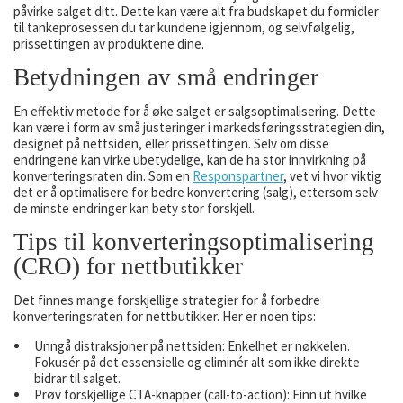
påvirke salget ditt. Dette kan være alt fra budskapet du formidler
til tankeprosessen du tar kundene igjennom, og selvfølgelig,
prissettingen av produktene dine.
Betydningen av små endringer
En effektiv metode for å øke salget er salgsoptimalisering. Dette
kan være i form av små justeringer i markedsføringsstrategien din,
designet på nettsiden, eller prissettingen. Selv om disse
endringene kan virke ubetydelige, kan de ha stor innvirkning på
konverteringsraten din. Som en
Responspartner
, vet vi hvor viktig
det er å optimalisere for bedre konvertering (salg), ettersom selv
de minste endringer kan bety stor forskjell.
Tips til konverteringsoptimalisering
(CRO) for nettbutikker
Det finnes mange forskjellige strategier for å forbedre
konverteringsraten for nettbutikker. Her er noen tips:
Unngå distraksjoner på nettsiden: Enkelhet er nøkkelen.
Fokusér på det essensielle og eliminér alt som ikke direkte
bidrar til salget.
Prøv forskjellige CTA-knapper (call-to-action): Finn ut hvilke