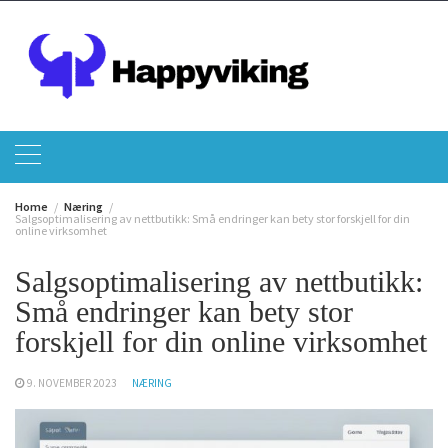
Skip
to
content
Home
Næring
Salgsoptimalisering av nettbutikk: Små endringer kan bety stor forskjell for din
online virksomhet
Salgsoptimalisering av nettbutikk:
Små endringer kan bety stor
forskjell for din online virksomhet
9. NOVEMBER 2023
NÆRING