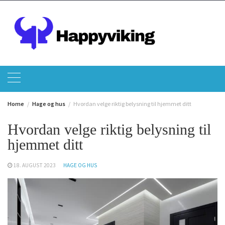
Skip
to
content
Home
Hage og hus
Hvordan velge riktig belysning til hjemmet ditt
Hvordan velge riktig belysning til
hjemmet ditt
18. AUGUST 2023
HAGE OG HUS