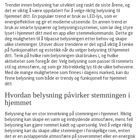
Trender innen belysning har utviklet seg raskt de siste årene, og
det er viktig å være oppdatert for å velge riktig belysning til
hjemmet ditt. En populær trend er bruk av LED-lys, som er
energieffektive og gir et moderne utseende. En annen trend er
bruk av smarte lyspærer og belysningssystemer, som lar deg styre
lyset i hjemmet ditt med en app eller stemmekommando. Dette gir
deg muligheten til å tilpasse belysningen etter behov og skape
ulike stemninger. Utover disse trendene er det også viktig å tenke
på funksjonalitet og estetikk når du velger belysning til hjemmet
ditt. Tenk på hvilke rom belysningen skal brukes i, og hvilke
aktiviteter som foregår der. Velg belysning som passer til rommets
stil og atmosfære, og som gir tilstrekkelig lys til de ulike behovene.
Med de mange mulighetene som finnes i dagens marked, kan du
finne belysning som både er trendy og funksjonell for hjemmet
ditt.
Hvordan belysning påvirker stemningen i
hjemmet
Belysning har en stor innvirkning på stemningen i hjemmet. Riktig
belysning kan skape en varm og innbydende atmosfære, mens feil
belysning kan gjøre rommet kaldt og upersonlig. Ved å velge riktig
belysning kan du skape ulike stemninger i forskjellige rom, enten
det er en avslappende atmosfære på soverommet eller en energisk