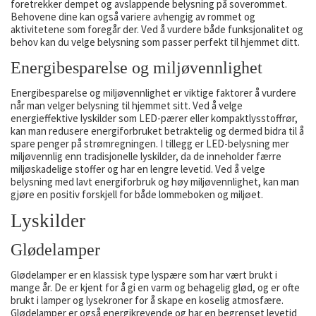
foretrekker dempet og avslappende belysning på soverommet.
Behovene dine kan også variere avhengig av rommet og
aktivitetene som foregår der. Ved å vurdere både funksjonalitet og
behov kan du velge belysning som passer perfekt til hjemmet ditt.
Energibesparelse og miljøvennlighet
Energibesparelse og miljøvennlighet er viktige faktorer å vurdere
når man velger belysning til hjemmet sitt. Ved å velge
energieffektive lyskilder som LED-pærer eller kompaktlysstoffrør,
kan man redusere energiforbruket betraktelig og dermed bidra til å
spare penger på strømregningen. I tillegg er LED-belysning mer
miljøvennlig enn tradisjonelle lyskilder, da de inneholder færre
miljøskadelige stoffer og har en lengre levetid. Ved å velge
belysning med lavt energiforbruk og høy miljøvennlighet, kan man
gjøre en positiv forskjell for både lommeboken og miljøet.
Lyskilder
Glødelamper
Glødelamper er en klassisk type lyspære som har vært brukt i
mange år. De er kjent for å gi en varm og behagelig glød, og er ofte
brukt i lamper og lysekroner for å skape en koselig atmosfære.
Glødelamper er også energikrevende og har en begrenset levetid