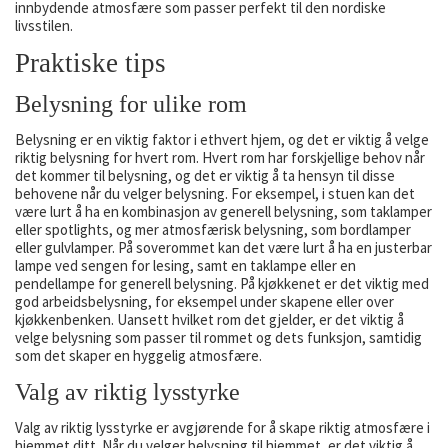
innbydende atmosfære som passer perfekt til den nordiske
livsstilen.
Praktiske tips
Belysning for ulike rom
Belysning er en viktig faktor i ethvert hjem, og det er viktig å velge
riktig belysning for hvert rom. Hvert rom har forskjellige behov når
det kommer til belysning, og det er viktig å ta hensyn til disse
behovene når du velger belysning. For eksempel, i stuen kan det
være lurt å ha en kombinasjon av generell belysning, som taklamper
eller spotlights, og mer atmosfærisk belysning, som bordlamper
eller gulvlamper. På soverommet kan det være lurt å ha en justerbar
lampe ved sengen for lesing, samt en taklampe eller en
pendellampe for generell belysning. På kjøkkenet er det viktig med
god arbeidsbelysning, for eksempel under skapene eller over
kjøkkenbenken. Uansett hvilket rom det gjelder, er det viktig å
velge belysning som passer til rommet og dets funksjon, samtidig
som det skaper en hyggelig atmosfære.
Valg av riktig lysstyrke
Valg av riktig lysstyrke er avgjørende for å skape riktig atmosfære i
hjemmet ditt. Når du velger belysning til hjemmet, er det viktig å