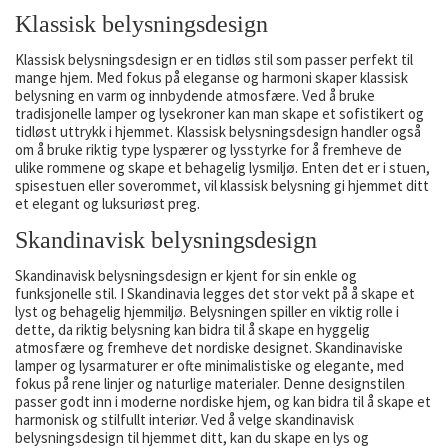
Klassisk belysningsdesign
Klassisk belysningsdesign er en tidløs stil som passer perfekt til
mange hjem. Med fokus på eleganse og harmoni skaper klassisk
belysning en varm og innbydende atmosfære. Ved å bruke
tradisjonelle lamper og lysekroner kan man skape et sofistikert og
tidløst uttrykk i hjemmet. Klassisk belysningsdesign handler også
om å bruke riktig type lyspærer og lysstyrke for å fremheve de
ulike rommene og skape et behagelig lysmiljø. Enten det er i stuen,
spisestuen eller soverommet, vil klassisk belysning gi hjemmet ditt
et elegant og luksuriøst preg.
Skandinavisk belysningsdesign
Skandinavisk belysningsdesign er kjent for sin enkle og
funksjonelle stil. I Skandinavia legges det stor vekt på å skape et
lyst og behagelig hjemmiljø. Belysningen spiller en viktig rolle i
dette, da riktig belysning kan bidra til å skape en hyggelig
atmosfære og fremheve det nordiske designet. Skandinaviske
lamper og lysarmaturer er ofte minimalistiske og elegante, med
fokus på rene linjer og naturlige materialer. Denne designstilen
passer godt inn i moderne nordiske hjem, og kan bidra til å skape et
harmonisk og stilfullt interiør. Ved å velge skandinavisk
belysningsdesign til hjemmet ditt, kan du skape en lys og