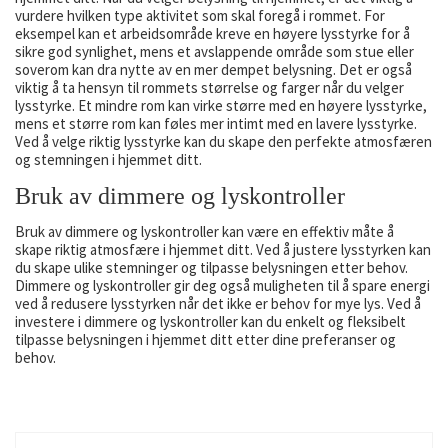
vurdere hvilken type aktivitet som skal foregå i rommet. For
eksempel kan et arbeidsområde kreve en høyere lysstyrke for å
sikre god synlighet, mens et avslappende område som stue eller
soverom kan dra nytte av en mer dempet belysning. Det er også
viktig å ta hensyn til rommets størrelse og farger når du velger
lysstyrke. Et mindre rom kan virke større med en høyere lysstyrke,
mens et større rom kan føles mer intimt med en lavere lysstyrke.
Ved å velge riktig lysstyrke kan du skape den perfekte atmosfæren
og stemningen i hjemmet ditt.
Bruk av dimmere og lyskontroller
Bruk av dimmere og lyskontroller kan være en effektiv måte å
skape riktig atmosfære i hjemmet ditt. Ved å justere lysstyrken kan
du skape ulike stemninger og tilpasse belysningen etter behov.
Dimmere og lyskontroller gir deg også muligheten til å spare energi
ved å redusere lysstyrken når det ikke er behov for mye lys. Ved å
investere i dimmere og lyskontroller kan du enkelt og fleksibelt
tilpasse belysningen i hjemmet ditt etter dine preferanser og
behov.