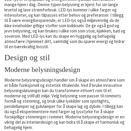
mange hjem i dag. Denne typen belysning er kjent for sin lange
levetid og lave strømforbruk. LED-lys kommer i ulike farger og
intensiteter, og kan tilpasses etter behov og preferanser. I tillegg
til å være energibesparende, er LED-lys også miljøvennlig da de
ikke inneholder giftige stoffer som kvikksølv. De gir også god og
jevn belysning, og kan brukes i ulike rom som stue, kjøkken, bad og
soverom. Med LED-lys kan du skape en hyggelig og behagelig
atmosfære i hjemmet ditt, samtidig som du sparer energi og bidrar
til en bærekraftig livsstil.
Design og stil
Moderne belysningsdesign
Moderne belysningsdesign handler om å skape en atmosfære som
er både funksjonell og estetisk tiltalende. Ved å bruke innovative
belysningsløsninger kan du transformere ethvert rom til et
moderne og stilfullt miljø. Velg belysning som passer til rommets
formål og stemning, og bruk ulike lyskilder som spotlights,
pendellamper og gulvlamper for å skape lag og dybde. I tillegg kan
du også eksperimentere med farger og lysstyrke for å skape
forskjellige stemninger i rommet. Moderne belysningsdesign er en
viktig del av interiørdesign og kan bidra til å skape et harmonisk og
behagelig hjem.