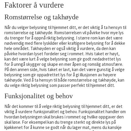
Faktorer å vurdere
Romstørrelse og takhøyde
Når du velger belysning til hjemmet ditt, er det viktig å ta hensyn til
romstørrelse og takhøyde. Romstørrelsen vil påvirke hvor mye lys
du trenger for å oppnå riktig belysning. I større rom kan det være
nødvendig med flere lyskilder eller kraftigere belysning for å dekke
hele området. Takhøyden er også viktig å vurdere, da den kan
påvirke hvordan lyset fordeler seg i rommet. Hvis taket er høyt,
kan det være lurt å velge belysning som gir godt nedadrettet lys
for å unngå skygger og skape en mer åpen og romslig atmosfære.
På den annen side, hvis taket er lavt, kan det være gunstig å velge
belysning som gir oppadrettet lys for å gi illusjonen av høyere
takhøyde. Ved å ta hensyn til både romstørrelse og takhøyde, kan
du velge riktig belysning som passer perfekt til hjemmet ditt.
Funksjonalitet og behov
Når det kommer til å velge riktig belysning til hjemmet ditt, er det
viktig å vurdere funksjonalitet og behov. Funksjonalitet handler om
hvordan belysningen skal brukes i rommet og hvilke oppgaver den
skal løse. For eksempel kan du trenge sterkt og direkte lys på
kjøkkenet for å kunne se godt når du lager mat, mens du kanskje