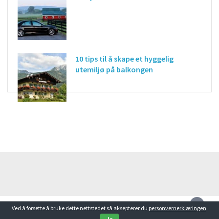
10 tips til å skape et hyggelig
utemiljø på balkongen
Ved å forsette å bruke dette nettstedet så aksepterer du
personvernerklæringen
.
All Rights Reserved -
Happyviking