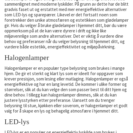
sammenlignet med moderne lyskilder. På grunn av dette har de blitt
gradvis faset ut og erstattet med mer energieffektive alternativer
som LED-lys og sparepærer. Likevel er det fortsatt noen som
foretrekker den unike atmosfæren og estetikken som glødelamper
gir. Hvis du velger å bruke glødelamper i hjemmet ditt, bør du være
oppmerksom på at de kan være dyrere i drift og ikke like
miljøvennlige som andre alternativer. Det er viktig å vurdere dine
behov og preferanser når du velger belysning til hjemmet ditt, og
vurdere både estetikk, energieffektivitet og miljøpåvirkning.
Halogenlamper
Halogenlamper er en populær type belysning som brukes i mange
hjem. De gir et sterkt og klart lys som er ideelt for oppgaver som
krever presisjon, som lesing eller matlaging. Halogenlamper er også
energieffektive og har en lang levetid. De kommer i ulike former og
størrelser, slik at du kan velge den som passer best til ditt hjem og
dine behov. I tillegg kan halogenlamper dimmes, slik at du kan
justere lysstyrken etter preferanse. Uansett om du trenger
belysning til stue, kjøkken eller soverom, er halogenlamper et godt
valg for å skape en lys og behagelig atmosfære i hjemmet ditt.
LED-lys
LED-lys er en populær og energieffektiv lyskilde som brukes i