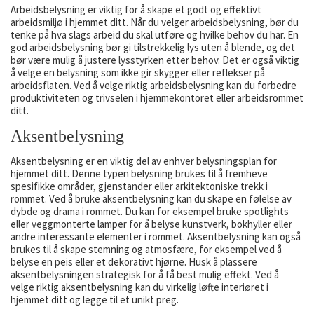
Arbeidsbelysning er viktig for å skape et godt og effektivt
arbeidsmiljø i hjemmet ditt. Når du velger arbeidsbelysning, bør du
tenke på hva slags arbeid du skal utføre og hvilke behov du har. En
god arbeidsbelysning bør gi tilstrekkelig lys uten å blende, og det
bør være mulig å justere lysstyrken etter behov. Det er også viktig
å velge en belysning som ikke gir skygger eller reflekser på
arbeidsflaten. Ved å velge riktig arbeidsbelysning kan du forbedre
produktiviteten og trivselen i hjemmekontoret eller arbeidsrommet
ditt.
Aksentbelysning
Aksentbelysning er en viktig del av enhver belysningsplan for
hjemmet ditt. Denne typen belysning brukes til å fremheve
spesifikke områder, gjenstander eller arkitektoniske trekk i
rommet. Ved å bruke aksentbelysning kan du skape en følelse av
dybde og drama i rommet. Du kan for eksempel bruke spotlights
eller veggmonterte lamper for å belyse kunstverk, bokhyller eller
andre interessante elementer i rommet. Aksentbelysning kan også
brukes til å skape stemning og atmosfære, for eksempel ved å
belyse en peis eller et dekorativt hjørne. Husk å plassere
aksentbelysningen strategisk for å få best mulig effekt. Ved å
velge riktig aksentbelysning kan du virkelig løfte interiøret i
hjemmet ditt og legge til et unikt preg.