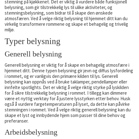
stemning på kjøkkenet. Det er viktig å vurdere både funksjonell
belysning, som gir tilstrekkelig lys til ulike aktiviteter, og
stemningsbelysning, som bidrar til å skape den ønskede
atmosfæren. Ved å velge riktig belysning til hjemmet ditt kan du
virkelig transformere rommene og skape et behagelig og trivelig
miljø.
Typer belysning
Generell belysning
Generell belysning er viktig for å skape en behagelig atmosfære i
hjemmet ditt. Denne typen belysning gir jevn og diffus lysfordeling
i rommet, og er vanligvis den primære kilden til lys. Generell
belysning kan oppnås ved å bruke taklamper, pendellamper eller
innfelte spotlights. Det er viktig å velge riktig styrke på lyskilden
for å sikre tilstrekkelig belysning i rommet. I tillegg kan dimmere
være et nyttig verktøy for å justere lysstyrken etter behov. Husk
også å vurdere fargetemperaturen på lyset, da dette kan påvirke
stemningen i rommet. Ved å velge riktig generell belysning kan du
skape et lyst og innbydende hjem som passer til dine behov og
preferanser.
Arbeidsbelysning