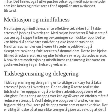
måte. Det finnes også ulike pusteøvelser og meditasjonsmetoder
som kan læres og praktiseres for å oppnå en mer avslappet
tilstand.
Meditasjon og mindfulness
Meditasjon og mindfulness er to effektive teknikker for å takle
stress på jobb og i hverdagen. Meditasjon innebærer å fokusere på
pusten og å slippe tanker og bekymringer som dukker opp. Dette
kan bidra til å senke stressnivået og øke konsentrasjonen.
Mindfulness handler om å være til stede i øyeblikket og å
akseptere tanker og følelser uten å dømme dem. Dette kan hjelpe
til med å redusere stress og øke følelsen av ro og tilstedeværelse.
Å praktisere meditasjon og mindfulness regelmessig kan være en
god investering i egen helse og velvære.
Tidsbegrensning og delegering
Tidsbegrensning og delegering er to viktige verktøy for å takle
stress på jobb og i hverdagen. Det er viktig å sette realistiske
tidsfrister for oppgaver og å prioritere arbeidsoppgavene etter
viktighet. Delegering av oppgaver kan også være en effektiv måte å
redusere stress på. Ved å delegere oppgaver til andre, kan man
frigjøre tid og fokusere på de oppgavene som er mest kritiske. Det
er viktig å huske på at man ikke trenger å gjøre alt selv, og at det å