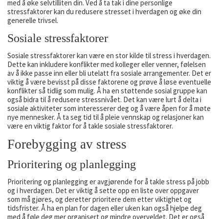
med å øke selvtilliten din. Ved å ta tak i dine personlige
stressfaktorer kan du redusere stresset i hverdagen og øke din
generelle trivsel.
Sosiale stressfaktorer
Sosiale stressfaktorer kan være en stor kilde til stress i hverdagen.
Dette kan inkludere konflikter med kolleger eller venner, følelsen
av å ikke passe inn eller bli utelatt fra sosiale arrangementer. Det er
viktig å være bevisst på disse faktorene og prøve å løse eventuelle
konflikter så tidlig som mulig. Å ha en støttende sosial gruppe kan
også bidra til å redusere stressnivået. Det kan være lurt å delta i
sosiale aktiviteter som interesserer deg og å være åpen for å møte
nye mennesker. Å ta seg tid til å pleie vennskap og relasjoner kan
være en viktig faktor for å takle sosiale stressfaktorer.
Forebygging av stress
Prioritering og planlegging
Prioritering og planlegging er avgjørende for å takle stress på jobb
og i hverdagen. Det er viktig å sette opp en liste over oppgaver
som må gjøres, og deretter prioritere dem etter viktighet og
tidsfrister. Å ha en plan for dagen eller uken kan også hjelpe deg
med å føle deg mer organisert og mindre overveldet. Det er også