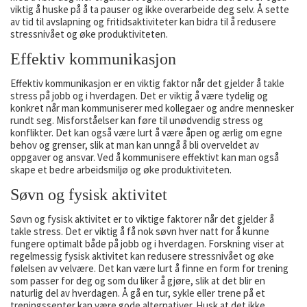
viktig å huske på å ta pauser og ikke overarbeide deg selv. Å sette
av tid til avslapning og fritidsaktiviteter kan bidra til å redusere
stressnivået og øke produktiviteten.
Effektiv kommunikasjon
Effektiv kommunikasjon er en viktig faktor når det gjelder å takle
stress på jobb og i hverdagen. Det er viktig å være tydelig og
konkret når man kommuniserer med kollegaer og andre mennesker
rundt seg. Misforståelser kan føre til unødvendig stress og
konflikter. Det kan også være lurt å være åpen og ærlig om egne
behov og grenser, slik at man kan unngå å bli overveldet av
oppgaver og ansvar. Ved å kommunisere effektivt kan man også
skape et bedre arbeidsmiljø og øke produktiviteten.
Søvn og fysisk aktivitet
Søvn og fysisk aktivitet er to viktige faktorer når det gjelder å
takle stress. Det er viktig å få nok søvn hver natt for å kunne
fungere optimalt både på jobb og i hverdagen. Forskning viser at
regelmessig fysisk aktivitet kan redusere stressnivået og øke
følelsen av velvære. Det kan være lurt å finne en form for trening
som passer for deg og som du liker å gjøre, slik at det blir en
naturlig del av hverdagen. Å gå en tur, sykle eller trene på et
treningssenter kan være gode alternativer. Husk at det ikke