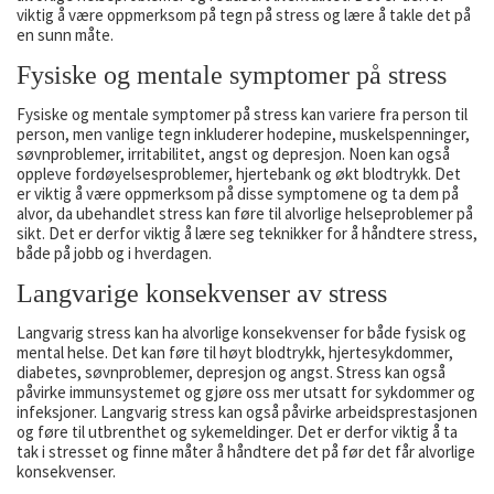
viktig å være oppmerksom på tegn på stress og lære å takle det på
en sunn måte.
Fysiske og mentale symptomer på stress
Fysiske og mentale symptomer på stress kan variere fra person til
person, men vanlige tegn inkluderer hodepine, muskelspenninger,
søvnproblemer, irritabilitet, angst og depresjon. Noen kan også
oppleve fordøyelsesproblemer, hjertebank og økt blodtrykk. Det
er viktig å være oppmerksom på disse symptomene og ta dem på
alvor, da ubehandlet stress kan føre til alvorlige helseproblemer på
sikt. Det er derfor viktig å lære seg teknikker for å håndtere stress,
både på jobb og i hverdagen.
Langvarige konsekvenser av stress
Langvarig stress kan ha alvorlige konsekvenser for både fysisk og
mental helse. Det kan føre til høyt blodtrykk, hjertesykdommer,
diabetes, søvnproblemer, depresjon og angst. Stress kan også
påvirke immunsystemet og gjøre oss mer utsatt for sykdommer og
infeksjoner. Langvarig stress kan også påvirke arbeidsprestasjonen
og føre til utbrenthet og sykemeldinger. Det er derfor viktig å ta
tak i stresset og finne måter å håndtere det på før det får alvorlige
konsekvenser.