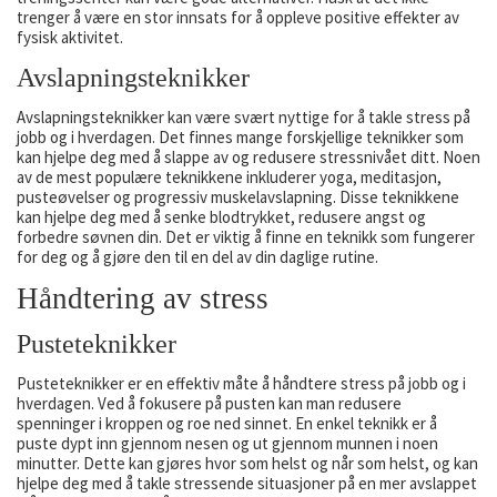
trenger å være en stor innsats for å oppleve positive effekter av
fysisk aktivitet.
Avslapningsteknikker
Avslapningsteknikker kan være svært nyttige for å takle stress på
jobb og i hverdagen. Det finnes mange forskjellige teknikker som
kan hjelpe deg med å slappe av og redusere stressnivået ditt. Noen
av de mest populære teknikkene inkluderer yoga, meditasjon,
pusteøvelser og progressiv muskelavslapning. Disse teknikkene
kan hjelpe deg med å senke blodtrykket, redusere angst og
forbedre søvnen din. Det er viktig å finne en teknikk som fungerer
for deg og å gjøre den til en del av din daglige rutine.
Håndtering av stress
Pusteteknikker
Pusteteknikker er en effektiv måte å håndtere stress på jobb og i
hverdagen. Ved å fokusere på pusten kan man redusere
spenninger i kroppen og roe ned sinnet. En enkel teknikk er å
puste dypt inn gjennom nesen og ut gjennom munnen i noen
minutter. Dette kan gjøres hvor som helst og når som helst, og kan
hjelpe deg med å takle stressende situasjoner på en mer avslappet