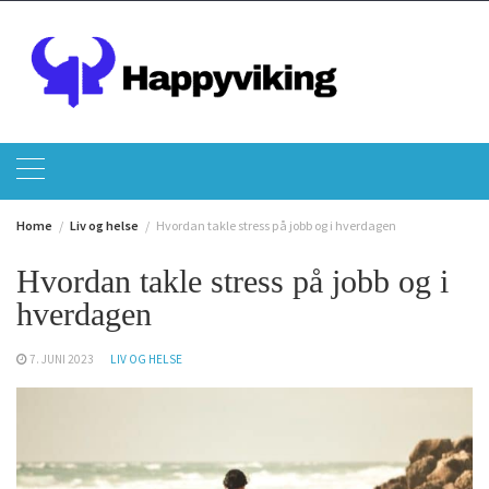
Skip
to
content
Home
Liv og helse
Hvordan takle stress på jobb og i hverdagen
Hvordan takle stress på jobb og i
hverdagen
7. JUNI 2023
LIV OG HELSE