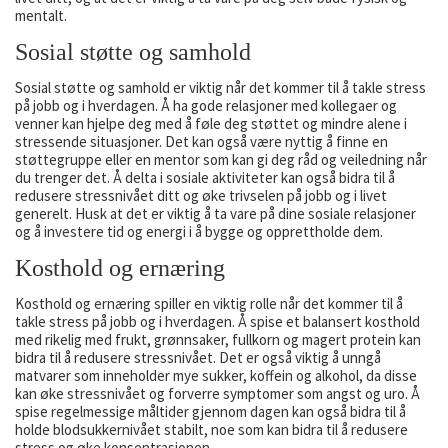
mentalt.
Sosial støtte og samhold
Sosial støtte og samhold er viktig når det kommer til å takle stress
på jobb og i hverdagen. Å ha gode relasjoner med kollegaer og
venner kan hjelpe deg med å føle deg støttet og mindre alene i
stressende situasjoner. Det kan også være nyttig å finne en
støttegruppe eller en mentor som kan gi deg råd og veiledning når
du trenger det. Å delta i sosiale aktiviteter kan også bidra til å
redusere stressnivået ditt og øke trivselen på jobb og i livet
generelt. Husk at det er viktig å ta vare på dine sosiale relasjoner
og å investere tid og energi i å bygge og opprettholde dem.
Kosthold og ernæring
Kosthold og ernæring spiller en viktig rolle når det kommer til å
takle stress på jobb og i hverdagen. Å spise et balansert kosthold
med rikelig med frukt, grønnsaker, fullkorn og magert protein kan
bidra til å redusere stressnivået. Det er også viktig å unngå
matvarer som inneholder mye sukker, koffein og alkohol, da disse
kan øke stressnivået og forverre symptomer som angst og uro. Å
spise regelmessige måltider gjennom dagen kan også bidra til å
holde blodsukkernivået stabilt, noe som kan bidra til å redusere
stress og øke konsentrasjonen.