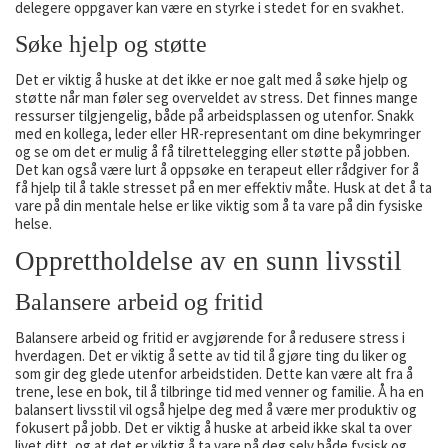
delegere oppgaver kan være en styrke i stedet for en svakhet.
Søke hjelp og støtte
Det er viktig å huske at det ikke er noe galt med å søke hjelp og
støtte når man føler seg overveldet av stress. Det finnes mange
ressurser tilgjengelig, både på arbeidsplassen og utenfor. Snakk
med en kollega, leder eller HR-representant om dine bekymringer
og se om det er mulig å få tilrettelegging eller støtte på jobben.
Det kan også være lurt å oppsøke en terapeut eller rådgiver for å
få hjelp til å takle stresset på en mer effektiv måte. Husk at det å ta
vare på din mentale helse er like viktig som å ta vare på din fysiske
helse.
Opprettholdelse av en sunn livsstil
Balansere arbeid og fritid
Balansere arbeid og fritid er avgjørende for å redusere stress i
hverdagen. Det er viktig å sette av tid til å gjøre ting du liker og
som gir deg glede utenfor arbeidstiden. Dette kan være alt fra å
trene, lese en bok, til å tilbringe tid med venner og familie. Å ha en
balansert livsstil vil også hjelpe deg med å være mer produktiv og
fokusert på jobb. Det er viktig å huske at arbeid ikke skal ta over
livet ditt, og at det er viktig å ta vare på deg selv både fysisk og