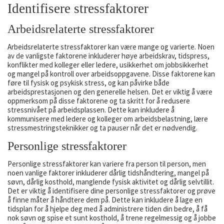
Identifisere stressfaktorer
Arbeidsrelaterte stressfaktorer
Arbeidsrelaterte stressfaktorer kan være mange og varierte. Noen
av de vanligste faktorene inkluderer høye arbeidskrav, tidspress,
konflikter med kolleger eller ledere, usikkerhet om jobbsikkerhet
og mangel på kontroll over arbeidsoppgavene. Disse faktorene kan
føre til fysisk og psykisk stress, og kan påvirke både
arbeidsprestasjonen og den generelle helsen. Det er viktig å være
oppmerksom på disse faktorene og ta skritt for å redusere
stressnivået på arbeidsplassen. Dette kan inkludere å
kommunisere med ledere og kolleger om arbeidsbelastning, lære
stressmestringsteknikker og ta pauser når det er nødvendig.
Personlige stressfaktorer
Personlige stressfaktorer kan variere fra person til person, men
noen vanlige faktorer inkluderer dårlig tidshåndtering, mangel på
søvn, dårlig kosthold, manglende fysisk aktivitet og dårlig selvtillit.
Det er viktig å identifisere dine personlige stressfaktorer og prøve
å finne måter å håndtere dem på. Dette kan inkludere å lage en
tidsplan for å hjelpe deg med å administrere tiden din bedre, å få
nok søvn og spise et sunt kosthold, å trene regelmessig og å jobbe