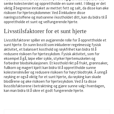
senke kolesterolet og opprettholde en sunn vekt. I tillegg er det
viktig å begrense inntaket av mettet fett og salt, da disse kan øke
risikoen for hjertesykdommer. Ved å inkludere disse
næringsstoffene og matvarene i kostholdet ditt, kan du bidra til å
opprettholde et sunt og velfungerende hjerte.
Livsstilsfaktorer for et sunt hjerte
Livsstilsfaktorer spiller en avgjørende rolle for å opprettholde et
sunt hjerte. En sunn livsstil som inkluderer regelmessig fysisk
aktivitet, et balansert kosthold og røykfrihet kan bidra til å
redusere risikoen for hjertesykdom. Fysisk aktivitet, som for
eksempel å gå, løpe eller sykle, styrker hjertemuskelen og
forbedrer blodsirkulasjonen. Et kosthold rikt på frukt, grønnsaker,
fullkorn og magert kjøtt kan bidra til å opprettholde sunne
kolesterolnivåer og redusere risikoen for høyt blodtrykk. Å unngå
røyking er også viktig for et sunt hjerte, da røyking kan skade
blodårene og øke risikoen for hjertesykdom. Ved å ta disse
livsstilsfaktorene i betraktning og gjøre sunne valg i hverdagen,
kan man bidra til å sikre et godt fungerende hjerte.