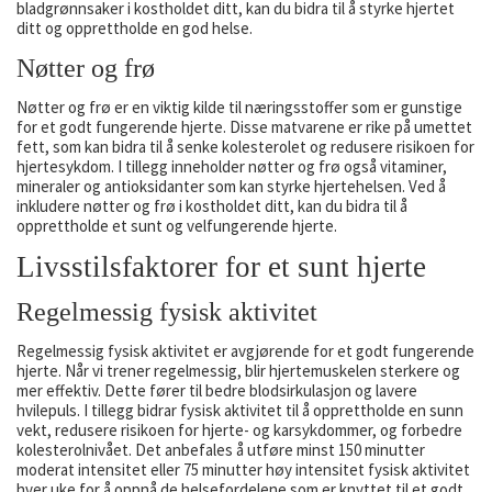
bladgrønnsaker i kostholdet ditt, kan du bidra til å styrke hjertet
ditt og opprettholde en god helse.
Nøtter og frø
Nøtter og frø er en viktig kilde til næringsstoffer som er gunstige
for et godt fungerende hjerte. Disse matvarene er rike på umettet
fett, som kan bidra til å senke kolesterolet og redusere risikoen for
hjertesykdom. I tillegg inneholder nøtter og frø også vitaminer,
mineraler og antioksidanter som kan styrke hjertehelsen. Ved å
inkludere nøtter og frø i kostholdet ditt, kan du bidra til å
opprettholde et sunt og velfungerende hjerte.
Livsstilsfaktorer for et sunt hjerte
Regelmessig fysisk aktivitet
Regelmessig fysisk aktivitet er avgjørende for et godt fungerende
hjerte. Når vi trener regelmessig, blir hjertemuskelen sterkere og
mer effektiv. Dette fører til bedre blodsirkulasjon og lavere
hvilepuls. I tillegg bidrar fysisk aktivitet til å opprettholde en sunn
vekt, redusere risikoen for hjerte- og karsykdommer, og forbedre
kolesterolnivået. Det anbefales å utføre minst 150 minutter
moderat intensitet eller 75 minutter høy intensitet fysisk aktivitet
hver uke for å oppnå de helsefordelene som er knyttet til et godt