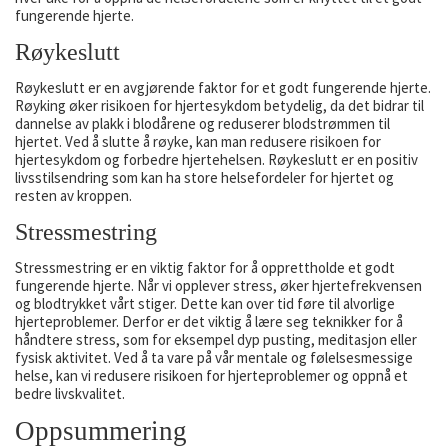
fungerende hjerte.
Røykeslutt
Røykeslutt er en avgjørende faktor for et godt fungerende hjerte.
Røyking øker risikoen for hjertesykdom betydelig, da det bidrar til
dannelse av plakk i blodårene og reduserer blodstrømmen til
hjertet. Ved å slutte å røyke, kan man redusere risikoen for
hjertesykdom og forbedre hjertehelsen. Røykeslutt er en positiv
livsstilsendring som kan ha store helsefordeler for hjertet og
resten av kroppen.
Stressmestring
Stressmestring er en viktig faktor for å opprettholde et godt
fungerende hjerte. Når vi opplever stress, øker hjertefrekvensen
og blodtrykket vårt stiger. Dette kan over tid føre til alvorlige
hjerteproblemer. Derfor er det viktig å lære seg teknikker for å
håndtere stress, som for eksempel dyp pusting, meditasjon eller
fysisk aktivitet. Ved å ta vare på vår mentale og følelsesmessige
helse, kan vi redusere risikoen for hjerteproblemer og oppnå et
bedre livskvalitet.
Oppsummering