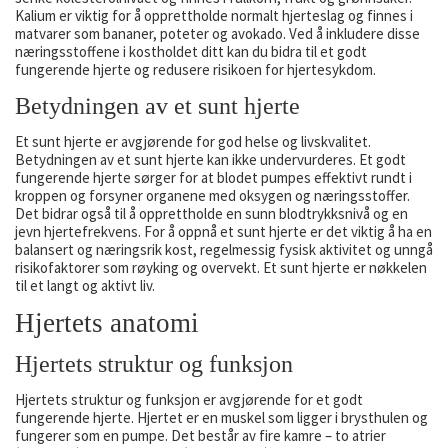
Kalium er viktig for å opprettholde normalt hjerteslag og finnes i
matvarer som bananer, poteter og avokado. Ved å inkludere disse
næringsstoffene i kostholdet ditt kan du bidra til et godt
fungerende hjerte og redusere risikoen for hjertesykdom.
Betydningen av et sunt hjerte
Et sunt hjerte er avgjørende for god helse og livskvalitet.
Betydningen av et sunt hjerte kan ikke undervurderes. Et godt
fungerende hjerte sørger for at blodet pumpes effektivt rundt i
kroppen og forsyner organene med oksygen og næringsstoffer.
Det bidrar også til å opprettholde en sunn blodtrykksnivå og en
jevn hjertefrekvens. For å oppnå et sunt hjerte er det viktig å ha en
balansert og næringsrik kost, regelmessig fysisk aktivitet og unngå
risikofaktorer som røyking og overvekt. Et sunt hjerte er nøkkelen
til et langt og aktivt liv.
Hjertets anatomi
Hjertets struktur og funksjon
Hjertets struktur og funksjon er avgjørende for et godt
fungerende hjerte. Hjertet er en muskel som ligger i brysthulen og
fungerer som en pumpe. Det består av fire kamre – to atrier