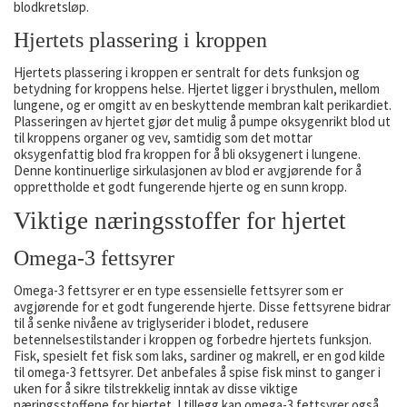
blodkretsløp.
Hjertets plassering i kroppen
Hjertets plassering i kroppen er sentralt for dets funksjon og
betydning for kroppens helse. Hjertet ligger i brysthulen, mellom
lungene, og er omgitt av en beskyttende membran kalt perikardiet.
Plasseringen av hjertet gjør det mulig å pumpe oksygenrikt blod ut
til kroppens organer og vev, samtidig som det mottar
oksygenfattig blod fra kroppen for å bli oksygenert i lungene.
Denne kontinuerlige sirkulasjonen av blod er avgjørende for å
opprettholde et godt fungerende hjerte og en sunn kropp.
Viktige næringsstoffer for hjertet
Omega-3 fettsyrer
Omega-3 fettsyrer er en type essensielle fettsyrer som er
avgjørende for et godt fungerende hjerte. Disse fettsyrene bidrar
til å senke nivåene av triglyserider i blodet, redusere
betennelsestilstander i kroppen og forbedre hjertets funksjon.
Fisk, spesielt fet fisk som laks, sardiner og makrell, er en god kilde
til omega-3 fettsyrer. Det anbefales å spise fisk minst to ganger i
uken for å sikre tilstrekkelig inntak av disse viktige
næringsstoffene for hjertet. I tillegg kan omega-3 fettsyrer også