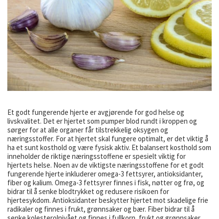
Et godt fungerende hjerte er avgjørende for god helse og
livskvalitet. Det er hjertet som pumper blod rundt i kroppen og
sørger for at alle organer får tilstrekkelig oksygen og
næringsstoffer. For at hjertet skal fungere optimalt, er det viktig å
ha et sunt kosthold og være fysisk aktiv. Et balansert kosthold som
inneholder de riktige næringsstoffene er spesielt viktig for
hjertets helse. Noen av de viktigste næringsstoffene for et godt
fungerende hjerte inkluderer omega-3 fettsyrer, antioksidanter,
fiber og kalium. Omega-3 fettsyrer finnes i fisk, nøtter og frø, og
bidrar til å senke blodtrykket og redusere risikoen for
hjertesykdom. Antioksidanter beskytter hjertet mot skadelige frie
radikaler og finnes i frukt, grønnsaker og bær. Fiber bidrar til å
senke kolesterolnivået og finnes i fullkorn, frukt og grønnsaker.