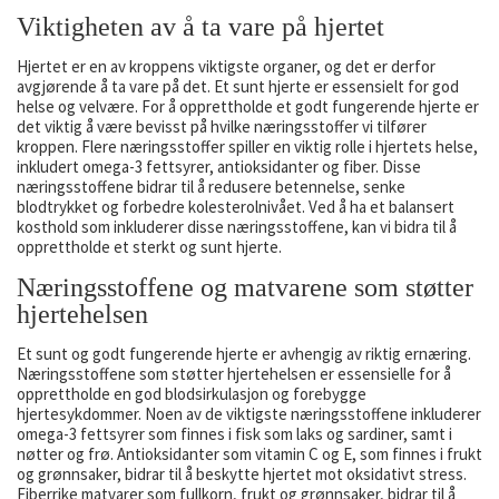
Viktigheten av å ta vare på hjertet
Hjertet er en av kroppens viktigste organer, og det er derfor
avgjørende å ta vare på det. Et sunt hjerte er essensielt for god
helse og velvære. For å opprettholde et godt fungerende hjerte er
det viktig å være bevisst på hvilke næringsstoffer vi tilfører
kroppen. Flere næringsstoffer spiller en viktig rolle i hjertets helse,
inkludert omega-3 fettsyrer, antioksidanter og fiber. Disse
næringsstoffene bidrar til å redusere betennelse, senke
blodtrykket og forbedre kolesterolnivået. Ved å ha et balansert
kosthold som inkluderer disse næringsstoffene, kan vi bidra til å
opprettholde et sterkt og sunt hjerte.
Næringsstoffene og matvarene som støtter
hjertehelsen
Et sunt og godt fungerende hjerte er avhengig av riktig ernæring.
Næringsstoffene som støtter hjertehelsen er essensielle for å
opprettholde en god blodsirkulasjon og forebygge
hjertesykdommer. Noen av de viktigste næringsstoffene inkluderer
omega-3 fettsyrer som finnes i fisk som laks og sardiner, samt i
nøtter og frø. Antioksidanter som vitamin C og E, som finnes i frukt
og grønnsaker, bidrar til å beskytte hjertet mot oksidativt stress.
Fiberrike matvarer som fullkorn, frukt og grønnsaker, bidrar til å