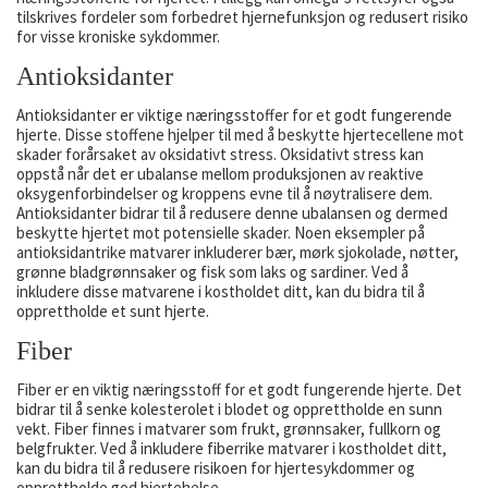
tilskrives fordeler som forbedret hjernefunksjon og redusert risiko
for visse kroniske sykdommer.
Antioksidanter
Antioksidanter er viktige næringsstoffer for et godt fungerende
hjerte. Disse stoffene hjelper til med å beskytte hjertecellene mot
skader forårsaket av oksidativt stress. Oksidativt stress kan
oppstå når det er ubalanse mellom produksjonen av reaktive
oksygenforbindelser og kroppens evne til å nøytralisere dem.
Antioksidanter bidrar til å redusere denne ubalansen og dermed
beskytte hjertet mot potensielle skader. Noen eksempler på
antioksidantrike matvarer inkluderer bær, mørk sjokolade, nøtter,
grønne bladgrønnsaker og fisk som laks og sardiner. Ved å
inkludere disse matvarene i kostholdet ditt, kan du bidra til å
opprettholde et sunt hjerte.
Fiber
Fiber er en viktig næringsstoff for et godt fungerende hjerte. Det
bidrar til å senke kolesterolet i blodet og opprettholde en sunn
vekt. Fiber finnes i matvarer som frukt, grønnsaker, fullkorn og
belgfrukter. Ved å inkludere fiberrike matvarer i kostholdet ditt,
kan du bidra til å redusere risikoen for hjertesykdommer og
opprettholde god hjertehelse.