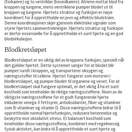
(forkamre) og to ventrikler (hovedkamre). Atriene mottar blod fra
kroppen og lungene, mens ventriklene pumper blodet ut til
kroppen og lungene. Hjertets struktur og funksjon er nøye
koordinert for å opprettholde en jevn og effektiv blodstrøm.
Denne koordinasjonen skjer gjennom elektriske signaler som
styrer hjertets sammentrekninger. Hjertets struktur og funksjon
er derfor essensielle for å opprettholde et sunt hjerte og en god
blodsirkulasjon.
Blodkretsløpet
Blodkretsløpet er en viktig del av kroppens funksjon, spesielt når
det gjelder hjertet. Dette systemet sørger for at blodet blir
pumpet rundt i kroppen, og transporterer oksygen og
næringsstoffer til cellene. Hjertet fungerer som motoren i
blodkretsløpet, og pumper blodet til organene og vevet. For at
blodkretsløpet skal fungere optimalt, er det viktig å ha et sunt
kosthold som inneholder de riktige næringsstoffene. Noen av de
viktigste næringsstoffene for et godt fungerende hjerte
inkluderer omega-3 fettsyrer, antioksidanter, fiber og vitaminer
som B-vitaminer og vitamin D. Disse næringsstoffene bidrar til å
opprettholde normal hjertefunksjon, redusere betennelse og
beskytte mot oksidativt stress. Et balansert kosthold som
inneholder disse næringsstoffene, kombinert med regelmessig
fysisk aktivitet, kan bidra til å opprettholde et sunt hjerte og