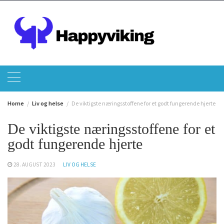
Skip
to
content
Home
Liv og helse
De viktigste næringsstoffene for et godt fungerende hjerte
De viktigste næringsstoffene for et
godt fungerende hjerte
28. AUGUST 2023
LIV OG HELSE