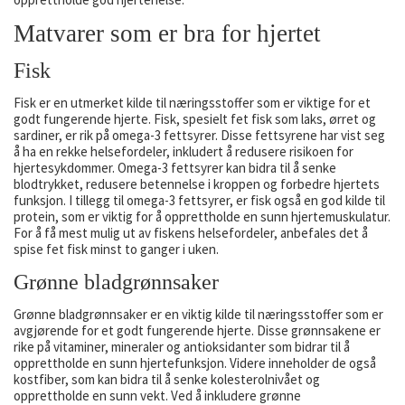
Matvarer som er bra for hjertet
Fisk
Fisk er en utmerket kilde til næringsstoffer som er viktige for et
godt fungerende hjerte. Fisk, spesielt fet fisk som laks, ørret og
sardiner, er rik på omega-3 fettsyrer. Disse fettsyrene har vist seg
å ha en rekke helsefordeler, inkludert å redusere risikoen for
hjertesykdommer. Omega-3 fettsyrer kan bidra til å senke
blodtrykket, redusere betennelse i kroppen og forbedre hjertets
funksjon. I tillegg til omega-3 fettsyrer, er fisk også en god kilde til
protein, som er viktig for å opprettholde en sunn hjertemuskulatur.
For å få mest mulig ut av fiskens helsefordeler, anbefales det å
spise fet fisk minst to ganger i uken.
Grønne bladgrønnsaker
Grønne bladgrønnsaker er en viktig kilde til næringsstoffer som er
avgjørende for et godt fungerende hjerte. Disse grønnsakene er
rike på vitaminer, mineraler og antioksidanter som bidrar til å
opprettholde en sunn hjertefunksjon. Videre inneholder de også
kostfiber, som kan bidra til å senke kolesterolnivået og
opprettholde en sunn vekt. Ved å inkludere grønne