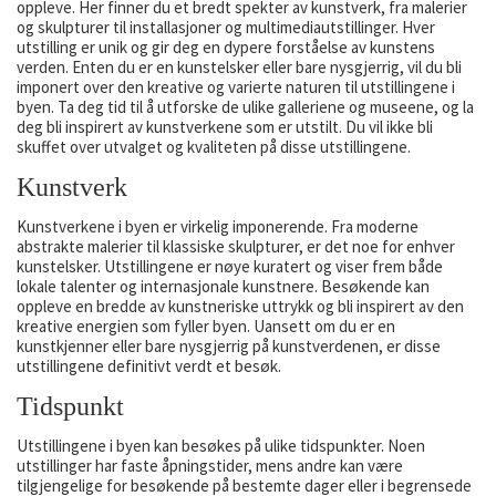
oppleve. Her finner du et bredt spekter av kunstverk, fra malerier
og skulpturer til installasjoner og multimediautstillinger. Hver
utstilling er unik og gir deg en dypere forståelse av kunstens
verden. Enten du er en kunstelsker eller bare nysgjerrig, vil du bli
imponert over den kreative og varierte naturen til utstillingene i
byen. Ta deg tid til å utforske de ulike galleriene og museene, og la
deg bli inspirert av kunstverkene som er utstilt. Du vil ikke bli
skuffet over utvalget og kvaliteten på disse utstillingene.
Kunstverk
Kunstverkene i byen er virkelig imponerende. Fra moderne
abstrakte malerier til klassiske skulpturer, er det noe for enhver
kunstelsker. Utstillingene er nøye kuratert og viser frem både
lokale talenter og internasjonale kunstnere. Besøkende kan
oppleve en bredde av kunstneriske uttrykk og bli inspirert av den
kreative energien som fyller byen. Uansett om du er en
kunstkjenner eller bare nysgjerrig på kunstverdenen, er disse
utstillingene definitivt verdt et besøk.
Tidspunkt
Utstillingene i byen kan besøkes på ulike tidspunkter. Noen
utstillinger har faste åpningstider, mens andre kan være
tilgjengelige for besøkende på bestemte dager eller i begrensede