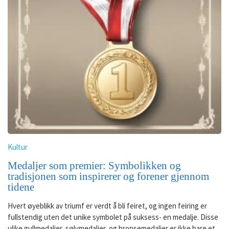
Kultur
Medaljer som premier: Symbolikken og
tradisjonen som inspirerer og forener gjennom
tidene
Hvert øyeblikk av triumf er verdt å bli feiret, og ingen feiring er
fullstendig uten det unike symbolet på suksess- en medalje. Disse
ulike gullmedaljer, sølvmedaljer, og bronsemedaljer er ikke bare et