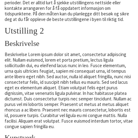
perioder. Det er alltid lurt å sjekke utstillingens nettside eller
kontakte arrangøren for å få oppdatert informasjon om
tidspunktene. På den måten kan du planlegge ditt besøk og sikre
deg at du får oppleve de beste utstillingene i byen til riktig tid.
Utstilling 2
Beskrivelse
Beskrivelse Lorem ipsum dolor sit amet, consectetur adipiscing
elit. Nullam euismod, lorem et porta pretium, lectus ligula
sollicitudin dui, eu eleifend lacus nunc in leo. Fusce elementum,
urna quis ultricies feugiat, sapien mi consequat urna, id tempus
ante libero eget nibh. Sed auctor, nulla id aliquet fringilla, nunc nisi
consectetur felis, id suscipit nibh tellus eu mauris. Sed sed lacus
eget ex elementum aliquet. Etiam volutpat felis eget purus
dignissim, vitae venenatis ligula pulvinar. In hac habitasse platea
dictumst. Duis consectetur turpis nec semper tincidunt. Nullam ac
purus vel mi lobortis semper. Praesent ut metus at metus aliquet
rhoncus a ac libero. Praesent nec mauris consectetur, lobortis est
id, posuere turpis. Curabitur vel ligula eu mi congue mattis. Nulla
facilisi. Aliquam erat volutpat. Fusce euismod interdum tortor, vitae
congue sapien fringilla eu.
Kunstverk