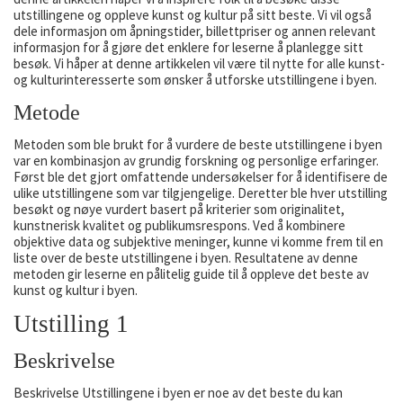
utstillingene og oppleve kunst og kultur på sitt beste. Vi vil også
dele informasjon om åpningstider, billettpriser og annen relevant
informasjon for å gjøre det enklere for leserne å planlegge sitt
besøk. Vi håper at denne artikkelen vil være til nytte for alle kunst-
og kulturinteresserte som ønsker å utforske utstillingene i byen.
Metode
Metoden som ble brukt for å vurdere de beste utstillingene i byen
var en kombinasjon av grundig forskning og personlige erfaringer.
Først ble det gjort omfattende undersøkelser for å identifisere de
ulike utstillingene som var tilgjengelige. Deretter ble hver utstilling
besøkt og nøye vurdert basert på kriterier som originalitet,
kunstnerisk kvalitet og publikumsrespons. Ved å kombinere
objektive data og subjektive meninger, kunne vi komme frem til en
liste over de beste utstillingene i byen. Resultatene av denne
metoden gir leserne en pålitelig guide til å oppleve det beste av
kunst og kultur i byen.
Utstilling 1
Beskrivelse
Beskrivelse Utstillingene i byen er noe av det beste du kan