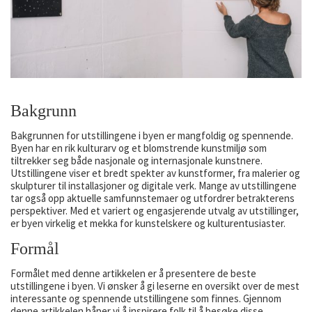
Bakgrunn
Bakgrunnen for utstillingene i byen er mangfoldig og spennende.
Byen har en rik kulturarv og et blomstrende kunstmiljø som
tiltrekker seg både nasjonale og internasjonale kunstnere.
Utstillingene viser et bredt spekter av kunstformer, fra malerier og
skulpturer til installasjoner og digitale verk. Mange av utstillingene
tar også opp aktuelle samfunnstemaer og utfordrer betrakterens
perspektiver. Med et variert og engasjerende utvalg av utstillinger,
er byen virkelig et mekka for kunstelskere og kulturentusiaster.
Formål
Formålet med denne artikkelen er å presentere de beste
utstillingene i byen. Vi ønsker å gi leserne en oversikt over de mest
interessante og spennende utstillingene som finnes. Gjennom
denne artikkelen håper vi å inspirere folk til å besøke disse