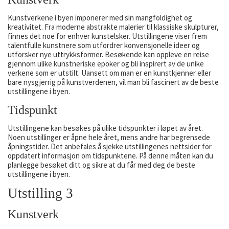
Kunstverkene i byen imponerer med sin mangfoldighet og
kreativitet. Fra moderne abstrakte malerier til klassiske skulpturer,
finnes det noe for enhver kunstelsker. Utstillingene viser frem
talentfulle kunstnere som utfordrer konvensjonelle ideer og
utforsker nye uttrykksformer. Besøkende kan oppleve en reise
gjennom ulike kunstneriske epoker og bli inspirert av de unike
verkene som er utstilt. Uansett om man er en kunstkjenner eller
bare nysgjerrig på kunstverdenen, vil man bli fascinert av de beste
utstillingene i byen.
Tidspunkt
Utstillingene kan besøkes på ulike tidspunkter i løpet av året.
Noen utstillinger er åpne hele året, mens andre har begrensede
åpningstider. Det anbefales å sjekke utstillingenes nettsider for
oppdatert informasjon om tidspunktene. På denne måten kan du
planlegge besøket ditt og sikre at du får med deg de beste
utstillingene i byen.
Utstilling 3
Kunstverk