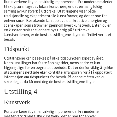
Kunstverkene i byen er virkelig imponerende. Fra moderne malerier
til skulpturer laget av lokale kunstnere, er det en mangfoldig
samling av kunstverk å utforske. Utstillingene viser både
tradisjonelle og eksperimentelle kunstformer, og det er noe for
enhver smak. Besøkende kan oppleve den kreative energien og
lidenskapen som strømmer gjennom hvert kunstverk. Enten du er
en kunstentusiast eller bare nysgjerrig på å utforske
kunstverdenen, er de beste utstillingene i byen definitivt verdt et
besøk.
Tidspunkt
Utstillingene kan besøkes på ulike tidspunkter i løpet av året.
Noen utstillinger har faste åpningstider, mens andre er kun
tilgjengelige for en begrenset periode. Det er derfor viktig å sjekke
utstillingens nettside eller kontakte arrangøren for å få oppdatert
informasjon om tidspunktet for besøk. På denne måten kan du
sikre deg at du får med deg de beste utstillingene i byen.
Utstilling 4
Kunstverk
Kunstverkene i byen er virkelig imponerende. Fra moderne
mesterverk til klassiske kunstverk, det er noe for enhver