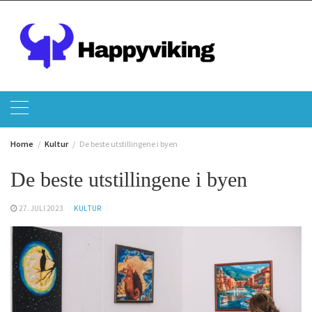
Skip
to
content
Home
Kultur
De beste utstillingene i byen
De beste utstillingene i byen
27. JULI 2023
KULTUR