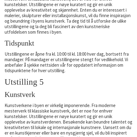
kunstelsker. Utstillingene er nøye kuratert og gir en unik
opplevelse av kreativitet og skjønnhet. Enten du er interessert i
malerier, skulpturer eller installasjonskunst, vil du finne inspirasjon
og beundring i byens kunstverk. Ta deg tid til å utforske de ulike
utstillingene og la deg bli fascinert av den kunstneriske
utfoldelsen som finnes i byen.
Tidspunkt
Utstillingene er åpne fra kl. 10:00 til kl. 18:00 hver dag, bortsett fra
mandager. På mandager er utstillingene stengt for vedlikehold. Vi
anbefaler å sjekke nettsiden vår for oppdatert informasjon om
tidspunktene for hver utstilling.
Utstilling 5
Kunstverk
Kunstverkene i byen er virkelig imponerende. Fra moderne
mesterverk til klassiske kunstverk, det er noe for enhver
kunstelsker. Utstillingene er nøye kuratert og gir en unik
opplevelse av kunstverdenen. Besøkende kan beundre talentet og
kreativiteten til lokale og internasjonale kunstnere. Uansett om du
er en kunstkjenner eller bare en nysgjerrig sjel, vil du bli inspirert