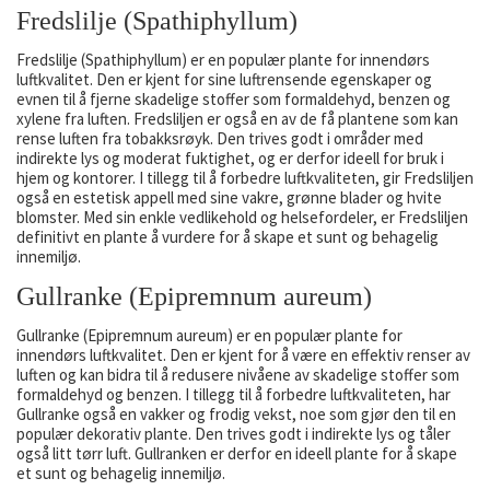
Fredslilje (Spathiphyllum)
Fredslilje (Spathiphyllum) er en populær plante for innendørs
luftkvalitet. Den er kjent for sine luftrensende egenskaper og
evnen til å fjerne skadelige stoffer som formaldehyd, benzen og
xylene fra luften. Fredsliljen er også en av de få plantene som kan
rense luften fra tobakksrøyk. Den trives godt i områder med
indirekte lys og moderat fuktighet, og er derfor ideell for bruk i
hjem og kontorer. I tillegg til å forbedre luftkvaliteten, gir Fredsliljen
også en estetisk appell med sine vakre, grønne blader og hvite
blomster. Med sin enkle vedlikehold og helsefordeler, er Fredsliljen
definitivt en plante å vurdere for å skape et sunt og behagelig
innemiljø.
Gullranke (Epipremnum aureum)
Gullranke (Epipremnum aureum) er en populær plante for
innendørs luftkvalitet. Den er kjent for å være en effektiv renser av
luften og kan bidra til å redusere nivåene av skadelige stoffer som
formaldehyd og benzen. I tillegg til å forbedre luftkvaliteten, har
Gullranke også en vakker og frodig vekst, noe som gjør den til en
populær dekorativ plante. Den trives godt i indirekte lys og tåler
også litt tørr luft. Gullranken er derfor en ideell plante for å skape
et sunt og behagelig innemiljø.