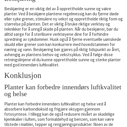
Beskjæring er en viktig del av å opprettholde sunne og vakre
planter. Ved å beskjære plantene regelmessig kan du fjerne døde
eller syke grener, stimulere ny vekst og opprettholde riktig form og
størrelse på planten. Det er viktig å bruke riktige verktøy og
teknikker for å unngå skade på planten. Når du beskjærer, bør du
alltid sørge for å sterilisere verktøyene dine for å forhindre
spredning av sykdommer. Husk også å fjerne eventuelle uønskede
skudd eller grener som kan konkurrere med hovedstammen for
næring og vann. Beskjæring bør gjøres på riktig tidspunkt av året,
avhengig av plantens behov og vekstsyklus. Ved å følge disse
retningslinjene vil du kunne opprettholde sunne og sterke planter
med god innendørs luftkvalitet.
Konklusjon
Planter kan forbedre innendørs luftkvalitet
og helse
Planter kan forbedre innendørs luftkvalitet og helse ved å
absorbere karbondioksid og frigjøre oksygen gjennom
fotosyntese. I tillegg kan de også redusere nivået av skadelige
kjemikalier i luften, som formaldehyd og benzen, som kan være
tilstede i møbler, tepper og rengjøringsprodukter. Noen av de