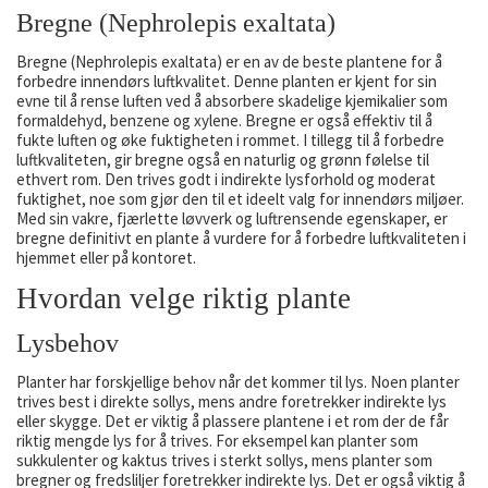
Bregne (Nephrolepis exaltata)
Bregne (Nephrolepis exaltata) er en av de beste plantene for å
forbedre innendørs luftkvalitet. Denne planten er kjent for sin
evne til å rense luften ved å absorbere skadelige kjemikalier som
formaldehyd, benzene og xylene. Bregne er også effektiv til å
fukte luften og øke fuktigheten i rommet. I tillegg til å forbedre
luftkvaliteten, gir bregne også en naturlig og grønn følelse til
ethvert rom. Den trives godt i indirekte lysforhold og moderat
fuktighet, noe som gjør den til et ideelt valg for innendørs miljøer.
Med sin vakre, fjærlette løvverk og luftrensende egenskaper, er
bregne definitivt en plante å vurdere for å forbedre luftkvaliteten i
hjemmet eller på kontoret.
Hvordan velge riktig plante
Lysbehov
Planter har forskjellige behov når det kommer til lys. Noen planter
trives best i direkte sollys, mens andre foretrekker indirekte lys
eller skygge. Det er viktig å plassere plantene i et rom der de får
riktig mengde lys for å trives. For eksempel kan planter som
sukkulenter og kaktus trives i sterkt sollys, mens planter som
bregner og fredsliljer foretrekker indirekte lys. Det er også viktig å