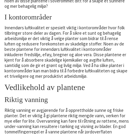
noen av disse plantene i soverommet ditt for å skape et sunnere
og mer behagelig miljø?
I kontorområder
Innendørs luftkvalitet er spesielt viktig i kontorområder hvor folk
tilbringer store deler av dagen. For å sikre et sunt og behagelig
arbeidsmiljø er det viktig å velge planter som bidrar til å rense
luften og redusere forekomsten av skadelige stoffer. Noen av de
beste plantene for innendørs luftkvalitet i kontorområder
inkluderer fredslilje, eføy, bregner og aloe vera. Disse plantene er
kjent for å absorbere skadelige kjemikalier og avgifte luften,
samtidig som de gir et grønt og livlig miljø. Ved å ha slike planter i
kontorområder kan man bidra til å forbedre luftkvaliteten og skape
et triveligere og mer produktivt arbeidsmiljø.
Vedlikehold av plantene
Riktig vanning
Riktig vanning er avgjørende for å opprettholde sunne og friske
planter. Det er viktig å gi plantene riktig mengde vann, verken for
mye eller for lite. Overvanning kan føre til råtning av røttene, mens
under-vanning kan resultere i tørking og visning av blader. En god
tommelfingerregel er å vanne plantene når jordoverflaten