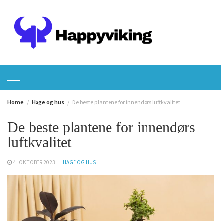
Skip
to
content
Home
Hage og hus
De beste plantene for innendørs luftkvalitet
De beste plantene for innendørs
luftkvalitet
4. OKTOBER 2023
HAGE OG HUS