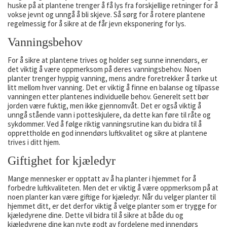
huske på at plantene trenger å få lys fra forskjellige retninger for å
vokse jevnt og unngå å bli skjeve. Så sørg for å rotere plantene
regelmessig for å sikre at de får jevn eksponering for lys.
Vanningsbehov
For å sikre at plantene trives og holder seg sunne innendørs, er
det viktig å være oppmerksom på deres vanningsbehov. Noen
planter trenger hyppig vanning, mens andre foretrekker å tørke ut
litt mellom hver vanning. Det er viktig å finne en balanse og tilpasse
vanningen etter plantenes individuelle behov. Generelt sett bør
jorden være fuktig, men ikke gjennomvåt. Det er også viktig å
unngå stående vann i potteskjulere, da dette kan føre til råte og
sykdommer. Ved å følge riktig vanningsrutine kan du bidra til å
opprettholde en god innendørs luftkvalitet og sikre at plantene
trives i ditt hjem.
Giftighet for kjæledyr
Mange mennesker er opptatt av å ha planter i hjemmet for å
forbedre luftkvaliteten. Men det er viktig å være oppmerksom på at
noen planter kan være giftige for kjæledyr. Når du velger planter til
hjemmet ditt, er det derfor viktig å velge planter som er trygge for
kjæledyrene dine. Dette vil bidra til å sikre at både du og
kjæledyrene dine kan nyte godt av fordelene med innendørs