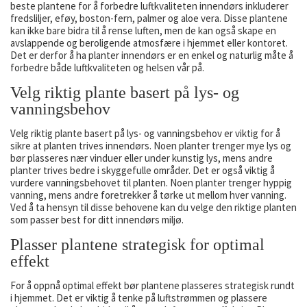
beste plantene for å forbedre luftkvaliteten innendørs inkluderer
fredsliljer, eføy, boston-fern, palmer og aloe vera. Disse plantene
kan ikke bare bidra til å rense luften, men de kan også skape en
avslappende og beroligende atmosfære i hjemmet eller kontoret.
Det er derfor å ha planter innendørs er en enkel og naturlig måte å
forbedre både luftkvaliteten og helsen vår på.
Velg riktig plante basert på lys- og
vanningsbehov
Velg riktig plante basert på lys- og vanningsbehov er viktig for å
sikre at planten trives innendørs. Noen planter trenger mye lys og
bør plasseres nær vinduer eller under kunstig lys, mens andre
planter trives bedre i skyggefulle områder. Det er også viktig å
vurdere vanningsbehovet til planten. Noen planter trenger hyppig
vanning, mens andre foretrekker å tørke ut mellom hver vanning.
Ved å ta hensyn til disse behovene kan du velge den riktige planten
som passer best for ditt innendørs miljø.
Plasser plantene strategisk for optimal
effekt
For å oppnå optimal effekt bør plantene plasseres strategisk rundt
i hjemmet. Det er viktig å tenke på luftstrømmen og plassere