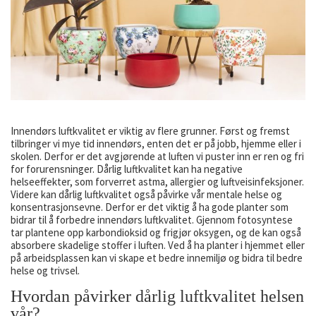
Innendørs luftkvalitet er viktig av flere grunner. Først og fremst
tilbringer vi mye tid innendørs, enten det er på jobb, hjemme eller i
skolen. Derfor er det avgjørende at luften vi puster inn er ren og fri
for forurensninger. Dårlig luftkvalitet kan ha negative
helseeffekter, som forverret astma, allergier og luftveisinfeksjoner.
Videre kan dårlig luftkvalitet også påvirke vår mentale helse og
konsentrasjonsevne. Derfor er det viktig å ha gode planter som
bidrar til å forbedre innendørs luftkvalitet. Gjennom fotosyntese
tar plantene opp karbondioksid og frigjør oksygen, og de kan også
absorbere skadelige stoffer i luften. Ved å ha planter i hjemmet eller
på arbeidsplassen kan vi skape et bedre innemiljø og bidra til bedre
helse og trivsel.
Hvordan påvirker dårlig luftkvalitet helsen
vår?