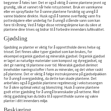
begynner å føles tørr. Det er også viktig å vanne plantene jevnt og
grundig, slik at vannet når hele rotsystemet. Bruk en vannkanne
eller en sprayflaske for å vanne plantene forsiktig og unngå å
vanne bladene direkte. Husk også å tømme overflødig vann fra
potteskjulere eller underlag for å unngå stående vann som kan
føre til råtning. Ved å følge disse retningslinjene kan du sikre at
plantene dine trives og bidrar til å forbedre innendørs luftkvalitet.
Gjødsling
Gjødsling av planter er viktig for å opprettholde deres helse og
trivsel. Det finnes ulike typer gjødsel som kan brukes, for
eksempel organisk gjødsel og mineralsk gjødsel. Organisk gjødsel
er laget av naturlige materialer som kompost og dyregjødsel, og
det gir næring til plantene over tid. Mineralsk gjødsel derimot
inneholder næringsstoffer i form av mineraler, og det virker raskt
på plantene. Det er viktig å følge instruksjonene på gjødselpakken
for å unngå overgjødsling, da dette kan skade plantene. Det
anbefales også å gjødsle plantene regelmessig i vekstsesongen
for å sikre optimal vekst og blomstring. Husk å vanne plantene
godt etter gjødsling for å unngå brannskader på røttene. Med
riktig gjødsling kan du bidra til å opprettholde sunne og vakre
planter i ditt innendørs miljø.
Beskjæring