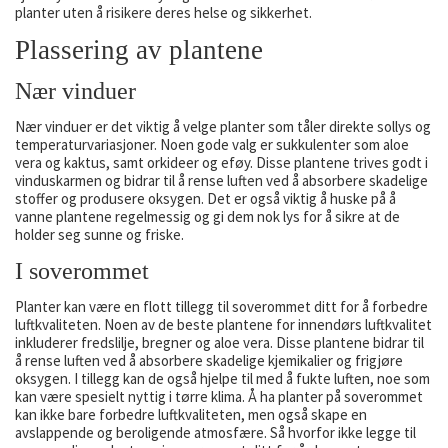
planter uten å risikere deres helse og sikkerhet.
Plassering av plantene
Nær vinduer
Nær vinduer er det viktig å velge planter som tåler direkte sollys og
temperaturvariasjoner. Noen gode valg er sukkulenter som aloe
vera og kaktus, samt orkideer og eføy. Disse plantene trives godt i
vinduskarmen og bidrar til å rense luften ved å absorbere skadelige
stoffer og produsere oksygen. Det er også viktig å huske på å
vanne plantene regelmessig og gi dem nok lys for å sikre at de
holder seg sunne og friske.
I soverommet
Planter kan være en flott tillegg til soverommet ditt for å forbedre
luftkvaliteten. Noen av de beste plantene for innendørs luftkvalitet
inkluderer fredslilje, bregner og aloe vera. Disse plantene bidrar til
å rense luften ved å absorbere skadelige kjemikalier og frigjøre
oksygen. I tillegg kan de også hjelpe til med å fukte luften, noe som
kan være spesielt nyttig i tørre klima. Å ha planter på soverommet
kan ikke bare forbedre luftkvaliteten, men også skape en
avslappende og beroligende atmosfære. Så hvorfor ikke legge til