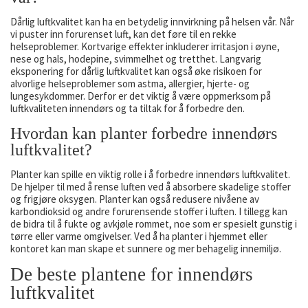
Dårlig luftkvalitet kan ha en betydelig innvirkning på helsen vår. Når
vi puster inn forurenset luft, kan det føre til en rekke
helseproblemer. Kortvarige effekter inkluderer irritasjon i øyne,
nese og hals, hodepine, svimmelhet og tretthet. Langvarig
eksponering for dårlig luftkvalitet kan også øke risikoen for
alvorlige helseproblemer som astma, allergier, hjerte- og
lungesykdommer. Derfor er det viktig å være oppmerksom på
luftkvaliteten innendørs og ta tiltak for å forbedre den.
Hvordan kan planter forbedre innendørs
luftkvalitet?
Planter kan spille en viktig rolle i å forbedre innendørs luftkvalitet.
De hjelper til med å rense luften ved å absorbere skadelige stoffer
og frigjøre oksygen. Planter kan også redusere nivåene av
karbondioksid og andre forurensende stoffer i luften. I tillegg kan
de bidra til å fukte og avkjøle rommet, noe som er spesielt gunstig i
tørre eller varme omgivelser. Ved å ha planter i hjemmet eller
kontoret kan man skape et sunnere og mer behagelig innemiljø.
De beste plantene for innendørs
luftkvalitet